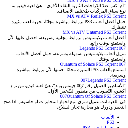
MX VS ATV Alive PS3 Torrent
"آم آكس ضدّ الدّراجات النّارية البقاء للأقوى"، هيّ لعبة فيديو من
نوع سباق المركّبات بمُختلف الأصناف.
MX vs ATV Reflex PS3 Torrent
حمل أفضل ألعاب PS3 بروابط مباشرة مجانًا، تجربة لعب مثيرة
تنتظرك.
MX vs ATV Untamed PS3 Torrent
أفضل ألعاب بلايستيشن بروابط مجانية وسريعة، احصل عليها الآن
واستمتع بوقت رائع.
007 Legends PS3 Torrent
تنزيل ألعاب بلايستيشن بسهولة وسرعة، حمل أفضل الألعاب
واستمتع بوقتك.
007 Quantum of Solace PS3 Torrent
استمتع بألعاب PS3 المثيرة مجانًا، حملها الآن بروابط مباشرة
وسريعة.
007Legends PS3 Torrent
"الأساطِير العمِيل رقم 007 جيمس بوند"، هيّ لعبة فيديو من نوع
أكشن، التّصويب من منظُور الشّخص الأوّل.
007Quantum Of Solace PS3 Torrent
في اللعبة انت عميل سرى تتبع لجهاز المخابرات او جاسوس اذا صح
التعبير ودورك هو محاربة تجار السلاح،
الألعاب
PS3
تحميل العاب PS3