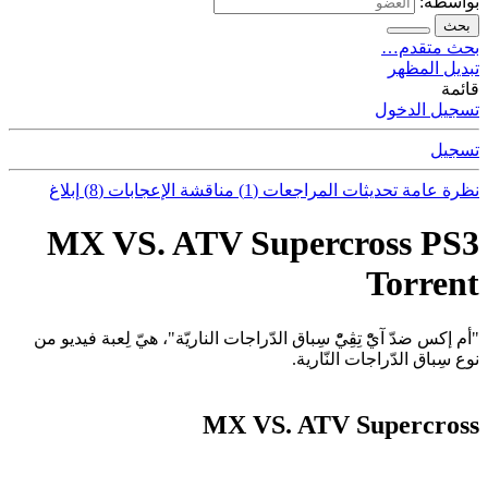
بواسطة:
بحث
بحث متقدم…
تبديل المظهر
قائمة
تسجيل الدخول
تسجيل
نظرة عامة
تحديثات
المراجعات (1)
مناقشة
الإعجابات (8)
إبلاغ
MX VS. ATV Supercross PS3
Torrent
"أم إكس ضدّ آيّْ تِڤِيّْ سِباق الدّراجات الناريّة"، هيّ لِعبة فيديو من
نوع سِباق الدّراجات النّارية.
MX VS. ATV Supercross