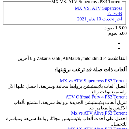
MX VS. ATV Supercross PS3 Torrent
MX VS. ATV Supercross
2.17GB
آخر تحديث
10 يناير 2021
5.00
1
صوت
5.00 نجوم
التفاعلات:
miloudmid14
,
AhMaDh
,
Zakaria sahli
و 6 آخرين
ألعاب ذات صلة قد ترغب برؤيتها:
MX vs ATV Supercross PS3 Torrent
أفضل ألعاب بلايستيشن بروابط مجانية وسريعة، احصل عليها الآن
واستمتع بوقت رائع.
ATV Offroad Fury 4 PS3 Torrent
تنزيل ألعاب بلايستيشن الجديدة بروابط سريعة، استمتع بألعاب
الأكشن والمغامرات.
Mx vs ATV Alive PS3 Torrent
احصل على أحدث ألعاب بلايستيشن مجانًا، روابط سريعة ومباشرة
للتحميل.