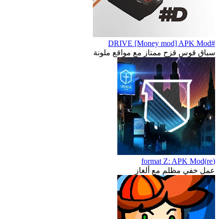
#DRIVE [Money mod] APK Mod
سباق قوس قزح ممتاز مع مواقع ملونة
(re)format Z: APK Mod
عمل خفي مظلم مع ألغاز