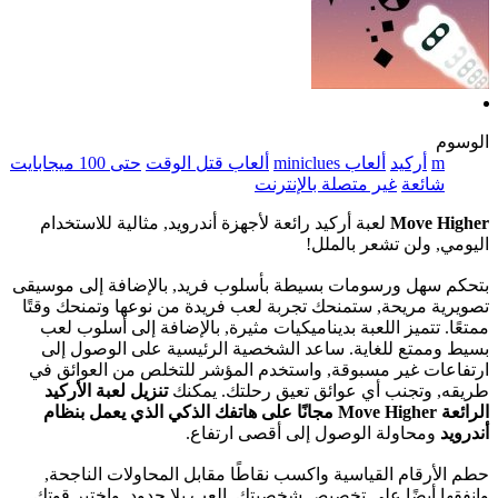
الوسوم
m
أركيد
ألعاب miniclues
ألعاب قتل الوقت
حتى 100 ميجابايت
شائعة
غير متصلة بالإنترنت
Move Higher
لعبة أركيد رائعة لأجهزة أندرويد, مثالية للاستخدام
اليومي, ولن تشعر بالملل!
بتحكم سهل ورسومات بسيطة بأسلوب فريد, بالإضافة إلى موسيقى
تصويرية مريحة, ستمنحك تجربة لعب فريدة من نوعها وتمنحك وقتًا
ممتعًا. تتميز اللعبة بديناميكيات مثيرة, بالإضافة إلى أسلوب لعب
بسيط وممتع للغاية. ساعد الشخصية الرئيسية على الوصول إلى
ارتفاعات غير مسبوقة, واستخدم المؤشر للتخلص من العوائق في
طريقه, وتجنب أي عوائق تعيق رحلتك. يمكنك
تنزيل لعبة الأركيد
الرائعة Move Higher مجانًا على هاتفك الذكي الذي يعمل بنظام
أندرويد
ومحاولة الوصول إلى أقصى ارتفاع.
حطم الأرقام القياسية واكسب نقاطًا مقابل المحاولات الناجحة,
وانفقها أيضًا على تخصيص شخصيتك. العب بلا حدود, واختبر قوتك