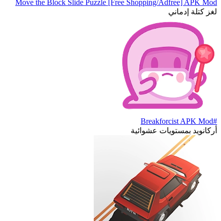
Move the Block Slide Puzzle [Free Shopping/Adfree] APK Mod
لغز كتلة إدماني
#Breakforcist APK Mod
أركانويد بمستويات عشوائية