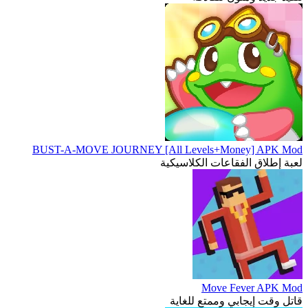
BUST-A-MOVE JOURNEY [All Levels+Money] APK Mod
لعبة إطلاق الفقاعات الكلاسيكية
Move Fever APK Mod
قاتل وقت إيجابي وممتع للغاية