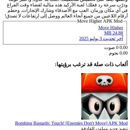
ودرّب سرعة رد فعلك! لعبة الأركيد هذه مثالية لقضاء وقت الفراغ
في أي مكان وزمان. العب مع الأصدقاء وشارك الإنجازات, وحطم
أرقام اللاعبين من جميع أنحاء العالم ووصل إلى ارتفاعات لا تصدق!
Move Higher APK Mod
Move Higher
24.88 MB
آخر تحديث
3 يوليو 2025
0.00
0
صوت
0.00 نجوم
ألعاب ذات صلة قد ترغب برؤيتها:
Bombing Bastards: Touch! [Enemies Don't Move] APK Mod
تنفيذ جديد وملون للقاذفة