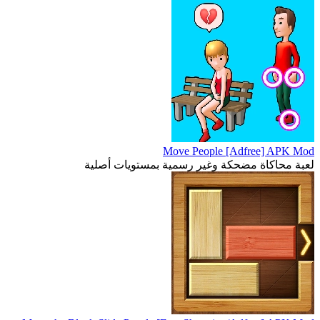
Move People [Adfree] APK Mod
لعبة محاكاة مضحكة وغير رسمية بمستويات أصلية