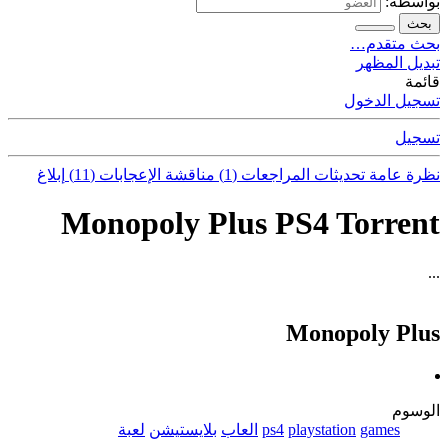
بواسطة:
بحث
بحث متقدم…
تبديل المظهر
قائمة
تسجيل الدخول
تسجيل
نظرة عامة
تحديثات
المراجعات (1)
مناقشة
الإعجابات (11)
إبلاغ
Monopoly Plus PS4 Torrent
...
Monopoly Plus
الوسوم
games
playstation
ps4
العاب
بلايستيشن
لعبة