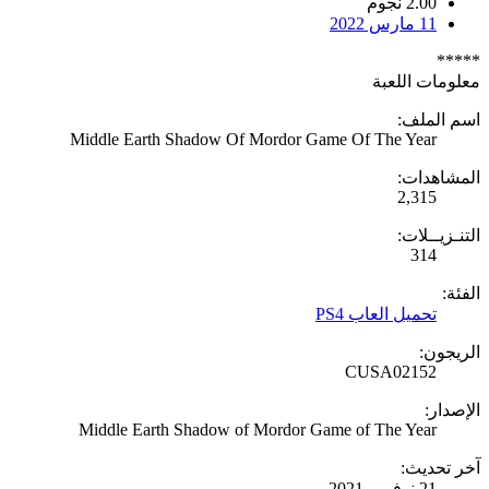
2.00 نجوم
11 مارس 2022
*****
معلومات اللعبة
اسم الملف:
Middle Earth Shadow Of Mordor Game Of The Year
المشاهدات:
2,315
التنـزيــلات:
314
الفئة:
تحميل العاب PS4
الريجون:
CUSA02152
الإصدار:
Middle Earth Shadow of Mordor Game of The Year
آخر تحديث:
21 نوفمبر 2021