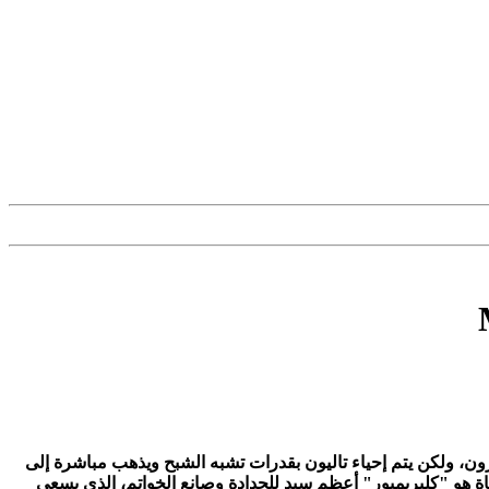
ن، ولكن يتم إحياء تاليون بقدرات تشبه الشبح ويذهب مباشرة إلى
اة هو "كلبريمبور" أعظم سيد للحدادة وصانع الخواتم، الذي يسعى