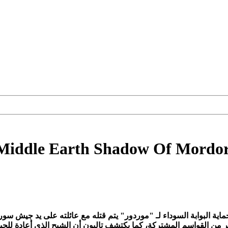
Middle Earth Shadow Of Mordor
البوابة السوداء لـ "موردور" يتم قتله مع عائلته على يد جيش سورو
ر من القواسم المشتركة، كما يكتشف تاليون أن الشبح الذي أعادة للحي