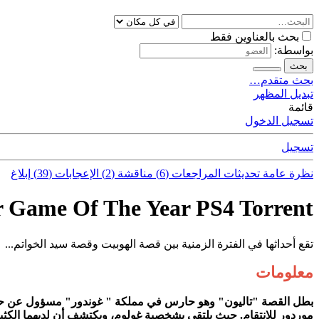
بحث بالعناوين فقط
بواسطة:
بحث
بحث متقدم…
تبديل المظهر
قائمة
تسجيل الدخول
تسجيل
نظرة عامة
تحديثات
المراجعات (6)
مناقشة (2)
الإعجابات (39)
إبلاغ
 Game Of The Year PS4 Torrent
تقع أحداثها في الفترة الزمنية بين قصة الهوبيت وقصة سيد الخواتم...
معلومات
بطل القصة "تاليون" وهو حارس في مملكة " غوندور" مسؤول عن حماية 
موردور للانتقام. حيث يلتقي بشخصية غولوم، ويكتشف أن لديهما الكثي