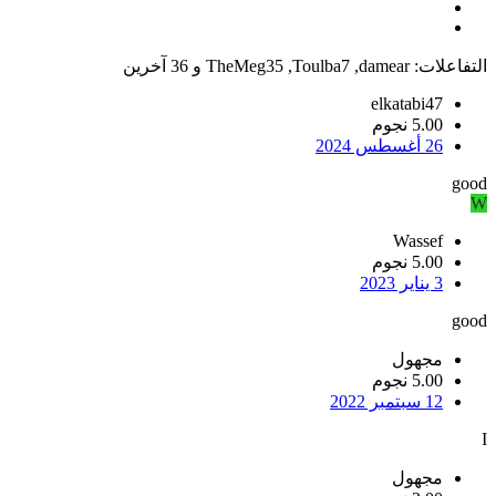
التفاعلات:
damear
,
Toulba7
,
TheMeg35
و 36 آخرين
elkatabi47
5.00 نجوم
26 أغسطس 2024
good
W
Wassef
5.00 نجوم
3 يناير 2023
good
مجهول
5.00 نجوم
12 سبتمبر 2022
I
مجهول