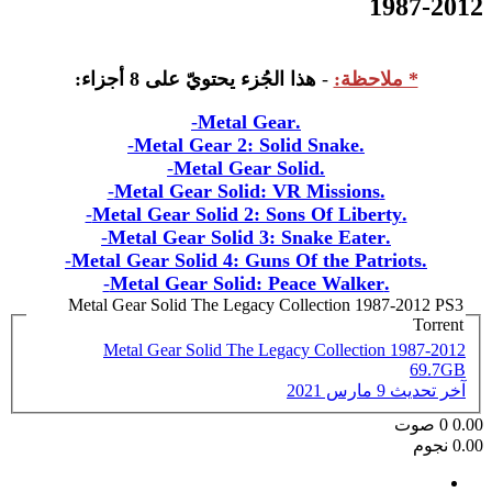
1987-2012
* ملاحظة:
-
هذا الجُزء يحتويّ على 8 أجزاء:
-
.Metal Gear
-
.Metal Gear 2: Solid Snake
-
.Metal Gear Solid
-
.Metal Gear Solid: VR Missions
-
.Metal Gear Solid 2: Sons Of Liberty
-
.Metal Gear Solid 3: Snake Eater
-
.Metal Gear Solid 4: Guns Of the Patriots
-
.Metal Gear Solid: Peace Walker
Metal Gear Solid The Legacy Collection 1987-2012 PS3
Torrent
Metal Gear Solid The Legacy Collection 1987-2012
69.7GB
آخر تحديث
9 مارس 2021
0.00
0
صوت
0.00 نجوم