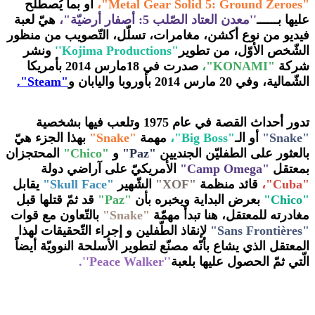
"Metal Gear Solid 5: Ground Zeroes"،
أو بما يُصطلح
عليها بــــــ
''معدن العتاد الصّلب 5: أصفار أرضيّة"،
هيّ لعبة
فيديو من نوع أكشن، مغامرات، تسلّل، التّصويب من منظور
الشّخص الأوّل، من تطوير
"Kojima Productions''
ونشر
شركة
"KONAMI"،
صدرت في 18مارس 2014 بأمريكا
الشّمالية، وفي 20 مارس 2014 بأوروبا واليابان و
"Steam".
تدور أحداث القصة في عام 1975 وتلعب فيها بشخصية
"Snake"
أو الـ
"Big Boss"،
مهمة
"Snake"
بهذا الجزء هيّ
بالعثور على الطفليّن الجنديين
"Paz"
و
"Chico"
المحتجزان
بمعتقل
"Camp Omega"
الأمريكيّ على آراضي دولة
"Cuba"،
قائد منظمة
"XOF"
الشّهير
"Skull Face"
يقابل
"Chico"
بعرض البداية ويخبره بأن
"Paz"
قد ثمّ قتلها قبل
مغادرته للمعتقل، هنا تبدأ مهمّة
"Snake"
بالتّعاون مع قوات
"Sans Frontières"
لإنقاذ الطّفلين و إجراء التّحقيقات لهذا
المعتقل الذي يشاع بأنّه مصنّع لتطوير الأسلحة النوويّة أيضاً
الّتي ثمّ الحصول عليها بلعبة
''Peace Walker''.