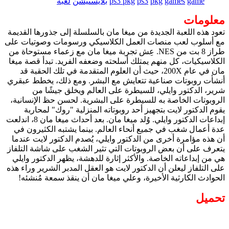
game
games
pkg
ps3
ps3 pkg
بلايستيشن
لعبة
معلومات
تعود هذه اللعبة الجديدة من ميغا مان بالسلسلة إلى جذورها القديمة
مع أسلوب لعب منصات العمل الكلاسيكي ورسومات وصوتيات على
طراز 8 بت من NES. عِش تجربة ميغا مان مع زعماء مستوحاة من
الكلاسيكيات، كل منهم يمتلك أسلحته وضعفه الفريد. تبدأ قصة ميغا
مان في عام 200X، حيث أن العلوم المتقدمة في تلك الحقبة قد
أنشأت روبوتات صناعية تتعايش مع البشر. ومع ذلك، يخطط عبقري
شرير، الدكتور وايلي، للسيطرة على العالم ويخلق جيشًا من
الروبوتات الخاصة به للسيطرة على البشرية. لحسن حظ الإنسانية،
يقوم الدكتور لايت بتجهيز أحد روبوتاته المنزلية "روك" لمحاربة
إبداعات الدكتور وايلي. وُلد ميغا مان. بعد أحداث ميغا مان 8، اندلعت
عدة أعمال شغب في جميع أنحاء العالم. بينما يشتبه الكثيرون في
أن هذه مؤامرة أخرى من الدكتور وايلي، يُصدم الدكتور لايت عندما
يتعرف على أن بعض الروبوتات التي تثير الشغب على شاشة التلفاز
هي من إبداعاته الخاصة. والأكثر إثارة للدهشة، يظهر الدكتور وايلي
على التلفاز ليعلن أن الدكتور لايت هو العقل المدبر الشرير وراء هذه
الحوادث الكارثية الأخيرة، وعلي ميغا مان أن ينقذ سمعة مُنشئه!
تحميل