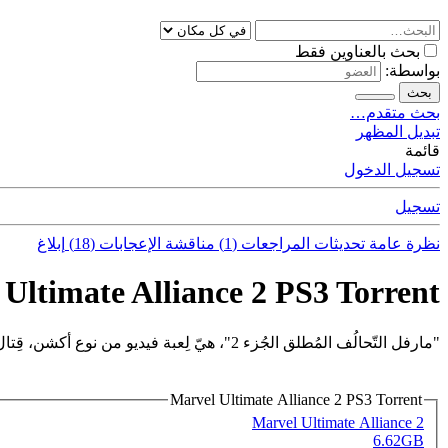
بحث بالعناوين فقط
بواسطة:
بحث
بحث متقدم…
تبديل المظهر
قائمة
تسجيل الدخول
تسجيل
نظرة عامة
تحديثات
المراجعات (1)
مناقشة
الإعجابات (18)
إبلاغ
Ultimate Alliance 2 PS3 Torrent
"مارفل التّحالُف المُطلق الجُزء 2"، هيّ لِعبة فيديو من نوع أكشن، قِتال، لعبة لعِب الأدوار.
Marvel Ultimate Alliance 2 PS3 Torrent
Marvel Ultimate Alliance 2
6.62GB