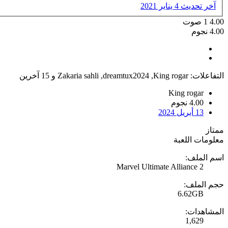
آخر تحديث
4 يناير 2021
4.00
1
صوت
4.00 نجوم
التفاعلات:
King rogar
,
dreamtux2024
,
Zakaria sahli
و 15 آخرين
King rogar
4.00 نجوم
13 أبريل 2024
ممتاز
معلومات اللعبة
اسم الملف:
Marvel Ultimate Alliance 2
حجم الملف:
6.62GB
المشاهدات:
1,629