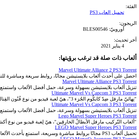
الفئة:
تحميل العاب PS3
الريجون:
أوروبيّ: BLES00546
آخر تحديث:
4 يناير 2021
ألعاب ذات صلة قد ترغب برؤيتها:
Marvel Ultimate Alliance 2 PS3 Torrent
احصل على أحدث ألعاب بلايستيشن مجانًا، روابط سريعة ومباشرة للت
Marvel Ultimate Alliance PS3 Torrent
تنزيل ألعاب بلايستيشن بسهولة وسرعة، حمل أفضل الألعاب واستمتع 
Ultimate Marvel Vs Capcom 3 PS3 Torrent
"نِهائيّ مارفل ضِدّ كابكُوم الجُزء 3"، هيّ لعبة فيديو من نوع فُنُون القِتال، صِراع.
Ultimate Marvel Vs Capcom 3 PS3 Torrent
تنزيل ألعاب بلايستيشن بسهولة وسرعة، حمل أفضل الألعاب واستمتع 
Lego Marvel Super Heroes PS3 Torrent
"ألعاب التّركيب مارفل الأبطالُ الخارِقِين"، هيّ لِعبة فيديو من نوع أك
LEGO Marvel Super Heroes PS3 Torrent
تحميل ألعاب PS3 مجانًا بروابط مباشرة وسريعة، استمتع بأحدث الألعاب المثيرة والمتنوعة.
LEGO Marvel’s Avengers PS3 Torrent