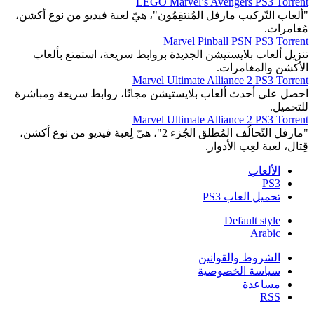
LEGO Marvel’s Avengers PS3 Torrent
"ألعاب التّركيب مارفل المُنتقِمُون"، هيّ لعبة فيديو من نوع أكشن،
مُغامرات.
Marvel Pinball PSN PS3 Torrent
تنزيل ألعاب بلايستيشن الجديدة بروابط سريعة، استمتع بألعاب
الأكشن والمغامرات.
Marvel Ultimate Alliance 2 PS3 Torrent
احصل على أحدث ألعاب بلايستيشن مجانًا، روابط سريعة ومباشرة
للتحميل.
Marvel Ultimate Alliance 2 PS3 Torrent
"مارفل التّحالُف المُطلق الجُزء 2"، هيّ لِعبة فيديو من نوع أكشن،
قِتال، لعبة لعِب الأدوار.
الألعاب
PS3
تحميل العاب PS3
Default style
Arabic
الشروط والقوانين
سياسة الخصوصية
مساعدة
RSS