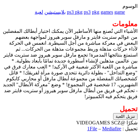
الوسوم
game
games
pkg
ps3
ps3 pkg
بلايستيشن
لعبة
معلومات
الأشياء التي تُصنع منها الأساطير الآن يمكنك اختيار أبطالك المفضلين
من عوالم ستريت فايتر و مارفل سوبر هيروز لمواجهة بعضهم
البعض في معركة مباشرة من أجل السيطرة. انغمس في الحركة
لأداء حركات مذهلة وربط مجموعات مذهلة من الحركات... ثم
استمتع بنتائجها المدمرة! تجمع مارفل سوبر هيروز ضد ستريت فايتر
بين عالمين مذهلين لإنشاء أسطورة جديدة تمامًا بأبعاد بطولية. *
مباشرة من اللعبة الأكثر شعبية في الأركيد! * العب معارك فرق في
"وضع التداخل" - بطولة دائرية تتحدى صورة مرآة لفريقك! * قاتل
كشخصياتك المفضلة من مجموعة أبطال مارفل أو محاربي كابكوم
الشهيرين، 17 شخصية في المجموع! * وضع "معركة الأبطال" الجديد
- تحكم في فريق من أبطال مارفل سوبر هيروز أو ستريت فايتر ضد
فريق يتحكم فيه الكمبيوتر!
تحميل
تنزيل اللعبة
شكرًا @VIDEOGAMES SCZ
تحميل :
Mediafire
–
1File