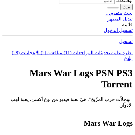
بواسطة:
بحث
بحث متقدم…
تبديل المظهر
قائمة
تسجيل الدخول
تسجيل
نظرة عامة
تحديثات
المراجعات (11)
مناقشة (2)
الإعجابات (28)
إبلاغ
Mars War Logs PSN PS3
Torrent
"سِجِلاّت حرب المرِّيخ"، هيّ لعبة فيديو من نوع أكشن، لِعبة لعِب
الأدوار.
Mars War Logs