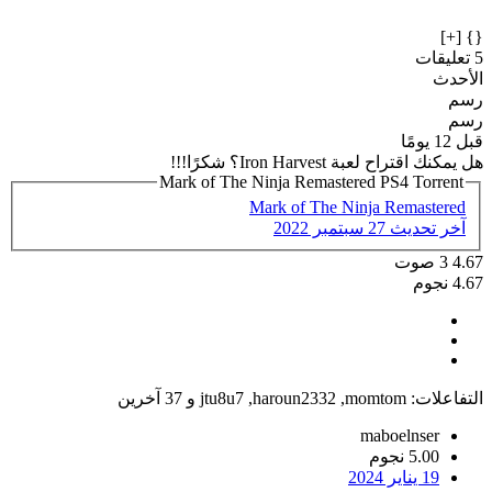
{} [+]
5 تعليقات
الأحدث
رسم
رسم
قبل 12 يومًا
هل يمكنك اقتراح لعبة Iron Harvest؟ شكرًا!!!
Mark of The Ninja Remastered PS4 Torrent
Mark of The Ninja Remastered
آخر تحديث
27 سبتمبر 2022
4.67
3
صوت
4.67 نجوم
التفاعلات:
momtom
,
haroun2332
,
jtu8u7
و 37 آخرين
maboelnser
5.00 نجوم
19 يناير 2024