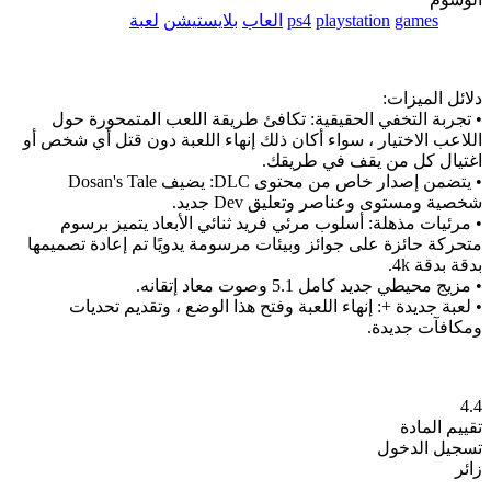
games
playstation
ps4
العاب
بلايستيشن
لعبة
دلائل الميزات:
• تجربة التخفي الحقيقية: تكافئ طريقة اللعب المتمحورة حول
اللاعب الاختيار ، سواء أكان ذلك إنهاء اللعبة دون قتل أي شخص أو
اغتيال كل من يقف في طريقك.
• يتضمن إصدار خاص من محتوى DLC: يضيف Dosan's Tale
شخصية ومستوى وعناصر وتعليق Dev جديد.
• مرئيات مذهلة: أسلوب مرئي فريد ثنائي الأبعاد يتميز برسوم
متحركة حائزة على جوائز وبيئات مرسومة يدويًا تم إعادة تصميمها
بدقة بدقة 4k.
• مزيج محيطي جديد كامل 5.1 وصوت معاد إتقانه.
• لعبة جديدة +: إنهاء اللعبة وفتح هذا الوضع ، وتقديم تحديات
ومكافآت جديدة.
4.4
تقييم المادة
تسجيل الدخول
زائر