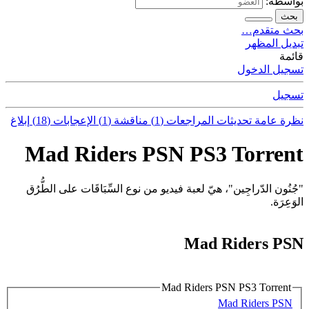
بواسطة:
بحث
بحث متقدم…
تبديل المظهر
قائمة
تسجيل الدخول
تسجيل
نظرة عامة
تحديثات
المراجعات (1)
مناقشة (1)
الإعجابات (18)
إبلاغ
Mad Riders PSN PS3 Torrent
"جُنُون الدّراجِين"، هيّ لعبة فيديو من نوع السِّبَاقَات على الطُّرُق
الوَعِرَة.
Mad Riders PSN
Mad Riders PSN PS3 Torrent
Mad Riders PSN