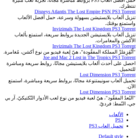
حمل أفضل ألعاب PS3 بروابط مباشرة مجانًا، تجربة لعب مثيرة
تنتظرك.
Disneys Atlantis The Lost Empire PSN PS3 Torrent
تنزيل ألعاب بلايستيشن بسهولة وسرعة، حمل أفضل الألعاب
واستمتع بوقتك.
Invizimals The Lost Kingdom PS3 Torrent
تنزيل ألعاب بلايستيشن الجديدة بروابط سريعة، استمتع بألعاب
الأكشن والمغامرات.
Invizimals The Lost Kingdom PS3 Torrent
"آَنْڤِزِمَلزْ المملكة المفقُودة"، هيّ لِعبة فيديو من نوع أكشن، مُغامرة.
Joe and Mac 2 Lost in The Tropics PS3 Torrent
احصل على أحدث ألعاب بلايستيشن مجانًا، روابط سريعة ومباشرة
للتحميل.
Lost Dimension PS3 Torrent
تحميل ألعاب سونيمتنوعة مجانًا، بروابط سريعة ومباشرة، استمتع
الآن.
Lost Dimension PS3 Torrent
"البُعدُ المفقُود"، هيّ لعبة فيديو من نوع لعب الأدوار التّكتيكيّ، آر بي
جي، النّمط: فرديّ.
الألعاب
PS3
تحميل العاب PS3
Default style