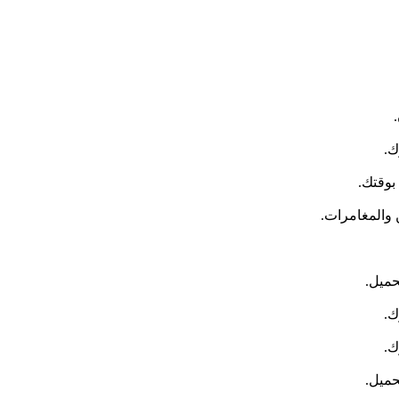
بوقتك.
 والمغامرات.
حميل.
حميل.