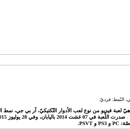
ي، النّمط: فرديّ.
يّ لعبة فيديو من نوع لعب الأدوار التّكتيكيّ، آر بي جي، نمط ال