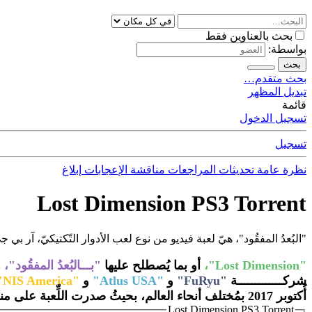
بحث بالعناوين فقط
بواسطة:
بحث
بحث متقدم…
تبديل المظهر
قائمة
تسجيل الدخول
تسجيل
نظرة عامة
تحديثات
المراجعات
مناقشة
الإعجابات
إبلاغ
Lost Dimension PS3 Torrent
"البُعدُ المفقُود"، هيّ لعبة فيديو من نوع لعب الأدوار التّكتيكيّ، آر بي ج
"Lost Dimension"،
أو بما يُصطلح عليها
"بـــالبُعدُ المفقُود"،
ه
شركـــــــــــــة
"FuRyu"
و
"Atlus USA"
و
"NIS America"،
أُكتوبر 2017 بمُختلف أنحاء العالم، بحيثُ صدرت اللِّعبة على منصّة: PC و PS3 و PSVT.
Lost Dimension PS3 Torrent