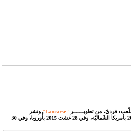
لّعب: فرديّ، من تطويـــــــر
"Lancarse"
ونشر
صدرت اللِّعبة في 07 غشت 2014 باليابان، وفي 28 يوليوز 2015 بأمريكا الشّماليّة، وفي 28 غشت 2015 بأُوروبا، وفي 30