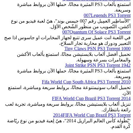
استمتع بألعاب PS3 المثيرة مجانًا، حملها الآن بروابط مباشرة
وسريعة.
007Legends PS3 Torrent
"الأساطِير العمِيل رقم 007 جيمس بوند"، هيّ لعبة فيديو من نوع
أكشن، التّصويب من منظُور الشّخص الأوّل.
007Quantum Of Solace PS3 Torrent
في اللعبة انت عميل سرى تتبع لجهاز المخابرات او جاسوس اذا صح
التعبير ودورك هو محاربة تجار السلاح،
1000 Tiny Claws PSN PS3 Torrent
تحميل أفضل ألعاب بلايستيشن مجانًا، استمتع بألعاب الأكشن
والمغامرات بسرعة وسهولة.
1942 Joint Strike PSN PS3 Torrent
استمتع بألعاب PS3 المثيرة مجانًا، حملها الآن بروابط مباشرة
وسريعة.
2010 Fifa World Cup South Africa PS3 Torrent
تحميل ألعاب سونيمتنوعة مجانًا، بروابط سريعة ومباشرة، استمتع
الآن.
2014 FIFA World Cup Brazil PS3 Torrent
تنزيل ألعاب بلايستيشن مجانًا، بروابط سريعة ومباشرة، تجربة لعب
رائعة بانتظارك.
2014FIFA World Cup Brazil PS3 Torrent
"بُطُولة كأس العالم البرازيل 2014"، هيّ لِعبة فيديو من نوع ريّاضة
كُرة القدم.