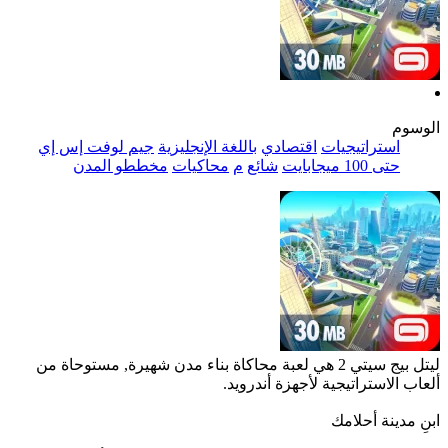
الوسوم
استراتيجيات
اقتصادي
باللغة الإنجليزية
جيم لوفت إس إي
حتى 100 ميجابايت
شائع
م
محاكيات
مخططو المدن
ليتل بيج سيتي 2 هي لعبة محاكاة بناء مدن شهيرة, مستوحاة من
ألعاب الاستراتيجية لأجهزة أندرويد.
ابنِ مدينة أحلامك