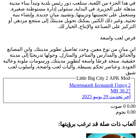
في هذا الجزء من اللعبة, ستلعب دور رئيس بلدية وتبدأ ببناء مدينة
مذهلة على الجزيرة. في البداية, ستتولى إدارة مستوطنة صغيرة,
وستعمل على تحسينها وتزيينها, وتشييد مبانٍ جديدة, وإنشاء بنية
تحتية, وغير ذلك الكثير. يمكنك تحويل مدينتك إلى منتجع مزدهر, أو
التركيز على الصناعة والإنتاج, الخيار لك.
فرص لعب واسعة
ابنِ مبانٍ من نوع معين, وحدد تفاصيل تطوير مدينتك, وابنِ المصانع
والحدائق والمدارس والمتاجر والمنازل, وحولها تدريجيًا إلى مدينة
حقيقية. ستجد فرصًا واسعة لتطوير مدينتك, ورسومات ملونة وعالية
الجودة, وعناصر تحكم بسيطة, وآليات لعب واضحة, وأسلوب لعب
شيق.
Little Big City 2 APK Mod
Маленький Большой Город 2
30.27 MB
آخر تحديث
29 يونيو 2025
0.00
0
صوت
0.00 نجوم
ألعاب ذات صلة قد ترغب برؤيتها: