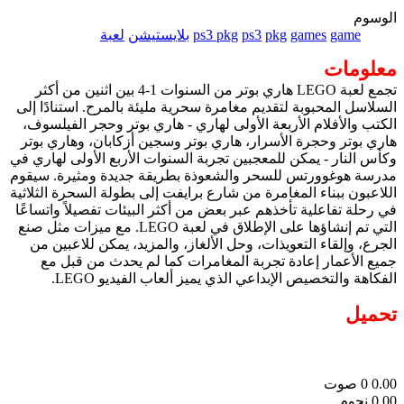
الوسوم
game
games
pkg
ps3
ps3 pkg
بلايستيشن
لعبة
معلومات
تجمع لعبة LEGO هاري بوتر من السنوات 1-4 بين اثنين من أكثر
السلاسل المحبوبة لتقديم مغامرة سحرية مليئة بالمرح. استنادًا إلى
الكتب والأفلام الأربعة الأولى لهاري - هاري بوتر وحجر الفيلسوف،
هاري بوتر وحجرة الأسرار، هاري بوتر وسجين أزكابان، وهاري بوتر
وكأس النار - يمكن للمعجبين تجربة السنوات الأربع الأولى لهاري في
مدرسة هوغوورتس للسحر والشعوذة بطريقة جديدة ومثيرة. سيقوم
اللاعبون ببناء المغامرة من شارع برايفت إلى بطولة السحرة الثلاثية
في رحلة تفاعلية تأخذهم عبر بعض من أكثر البيئات تفصيلاً واتساعًا
التي تم إنشاؤها على الإطلاق في لعبة LEGO. مع ميزات مثل صنع
الجرع، وإلقاء التعويذات، وحل الألغاز، والمزيد، يمكن للاعبين من
جميع الأعمار إعادة تجربة المغامرات كما لم يحدث من قبل مع
الفكاهة والتخصيص الإبداعي الذي يميز ألعاب الفيديو LEGO.
تحميل
0.00
0
صوت
0.00 نجوم