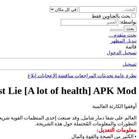
بحث بالعناوين فقط
بواسطة:
بحث
بحث متقدم…
تبديل المظهر
قائمة
تسجيل الدخول
تسجيل
نظرة عامة
تحديثات
المراجعات
مناقشة
الإعجابات
إبلاغ
st Lie [A lot of health] APK Mod
أوقفوا الكارثة العالمية
العالم على شفا دمار شامل, وقد صنعت إحدى المنظمات القوية شريحة ف
التطورات والمعلومات المُحتملة حول هذه الشريحة.
معلومات التعديل:
• الكثير من الصحة والقوة والمال