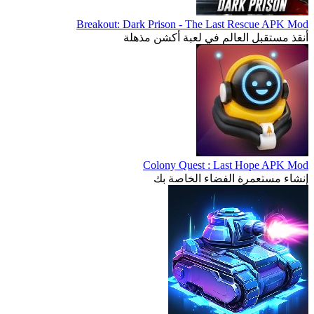
Breakout: Dark Prison - The Last Rescue APK Mod
أنقذ مستقبل العالم في لعبة أكشن مذهلة
Colony Quest : Last Hope APK Mod
إنشاء مستعمرة الفضاء الخاصة بك