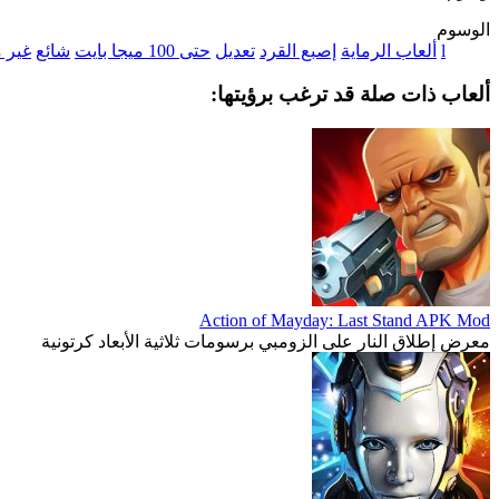
الوسوم
l
ألعاب الرماية
إصبع القرد
تعديل
حتى 100 ميجا بايت
شائع
غير 
ألعاب ذات صلة قد ترغب برؤيتها:
Action of Mayday: Last Stand APK Mod
معرض إطلاق النار على الزومبي برسومات ثلاثية الأبعاد كرتونية