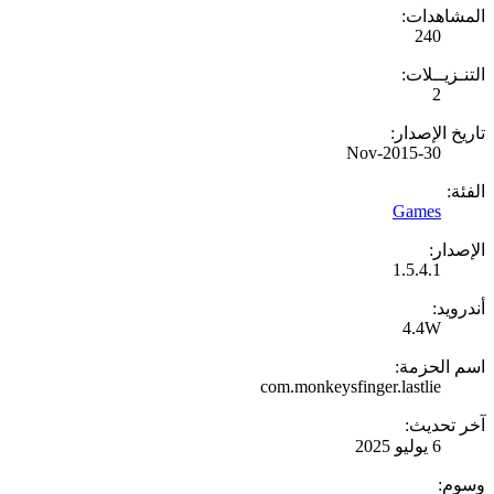
المشاهدات:
240
التنـزيــلات:
2
تاريخ الإصدار:
30-Nov-2015
الفئة:
Games
الإصدار:
1.5.4.1
أندرويد:
4.4W
اسم الحزمة:
com.monkeysfinger.lastlie
آخر تحديث:
6 يوليو 2025
وسوم: