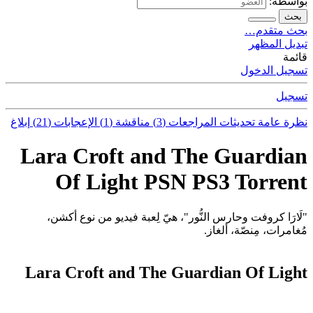
بواسطة:
بحث
بحث متقدم…
تبديل المظهر
قائمة
تسجيل الدخول
تسجيل
نظرة عامة
تحديثات
المراجعات (3)
مناقشة (1)
الإعجابات (21)
إبلاغ
Lara Croft and The Guardian
Of Light PSN PS3 Torrent
"لَارَا كروفت وحارس النُّور"، هيّ لِعبة فيديو من نوع أكشن،
مُغامرات، مِنصّة، ألغاز.
Lara Croft and The Guardian Of Light