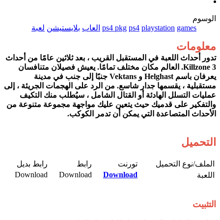
الوسوم
games
playstation
ps4
ps4 pkg
العاب
بلايستيشن
لعبة
معلومات
تدور أحداث اللعبة في المستقبل القريب ، بعد ثلاثين عامًا من أحداث
Killzone 3. العالم مكان مختلف تمامًا. يعيش فصيلان متنافسان
يعرفان باسم Helghast و Vektans جنبًا إلى جنب في مدينة
مستقبلية ، يقسمها جدار شاسع. من الرد على الهجمات الجريئة ، إلى
عمليات التسلل الهادئة أو القتال الشامل ، سيُطلب منك التكيف
والتفكير على قدميك حيث يتعين عليك مواجهة مجموعة متنوعة من
الأحداث المتصاعدة التي يمكن أن تدمر الكوكب.
التحميل
الملف/نوع التحميل​
تورنت​
رابط​
رابط بديل​
Download​
Download​
Download
اللعبة​
التثبيت