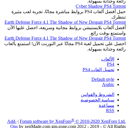
رائعة وجذابة بسهولة.
Cyber Shadow PS4 Torrent
حمل أفضل ألعاب PS4 بروابط مباشرة مجانًا، تجربة لعب مثيرة
تنتظرك.
Earth Defense Force 4.1 The Shadow of New Despair PS4 Torrent
أفضل ألعاب بلايستيشن بروابط مجانية وسريعة، احصل عليها الآن
واستمتع بوقت رائع.
Earth Defense Force 4.1 The Shadow of New Despair PS4 Torrent
احصل على تحميل لعبة PS4 مجانًا عبر التورنت الآن! استمتع بألعاب
رائعة وجذابة بسهولة.
الألعاب
PS4
تحميل العاب PS4
Default style
Arabic
الشروط والقوانين
سياسة الخصوصية
مساعدة
RSS
®
Add-
|
Forum software by XenForo
© 2010-2020 XenForo Ltd.
Ons
by xenMade.com gm-zone.com 2012 - 2019 - © All Rights