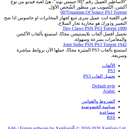
"الأساطِير العمِيل رقم 007 جيمس بوند"، هيّ لعبة فيديو من نوع
أكشن، التّصويب من منظُور الشّخص الأوّل.
007Quantum Of Solace PS3 Torrent
في اللعبة انت عميل سرى تتبع لجهاز المخابرات او جاسوس اذا صح
التعبير ودورك هو محاربة تجار السلاح،
1000 Tiny Claws PSN PS3 Torrent
تحميل أفضل ألعاب بلايستيشن مجانًا، استمتع بألعاب الأكشن
والمغامرات بسرعة وسهولة.
1942 Joint Strike PSN PS3 Torrent
استمتع بألعاب PS3 المثيرة مجانًا، حملها الآن بروابط مباشرة
وسريعة.
الألعاب
PS3
تحميل العاب PS3
Default style
Arabic
الشروط والقوانين
سياسة الخصوصية
مساعدة
RSS
®
Add-
|
Forum software by XenForo
© 2010-2020 XenForo Ltd.