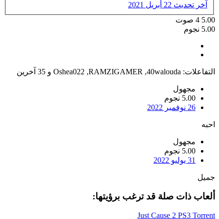
آخر تحديث
22 أبريل 2021
5.00
4
صوت
5.00 نجوم
التفاعلات:
40walouda
,
RAMZIGAMER
,
Oshea022
و 35 آخرين
مجهول
5.00 نجوم
26 نوفمبر 2022
احبه
مجهول
5.00 نجوم
31 يوليو 2022
جميل
ألعاب ذات صلة قد ترغب برؤيتها:
Just Cause 2 PS3 Torrent