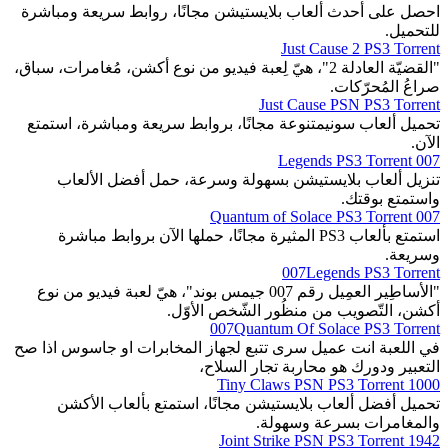
احصل على أحدث ألعاب بلايستيشن مجانًا، روابط سريعة ومباشرة
للتحميل.
Just Cause 2 PS3 Torrent
"القضيّة العادلة 2"، هيّ لِعبة فيديو من نوع أكشن، مُغامرات، سباق،
صراعُ المُحرّكات.
Just Cause PSN PS3 Torrent
تحميل ألعاب سونيمتنوعة مجانًا، بروابط سريعة ومباشرة، استمتع
الآن.
007 Legends PS3 Torrent
تنزيل ألعاب بلايستيشن بسهولة وسرعة، حمل أفضل الألعاب
واستمتع بوقتك.
007 Quantum of Solace PS3 Torrent
استمتع بألعاب PS3 المثيرة مجانًا، حملها الآن بروابط مباشرة
وسريعة.
007Legends PS3 Torrent
"الأساطِير العمِيل رقم 007 جيمس بوند"، هيّ لعبة فيديو من نوع
أكشن، التّصويب من منظُور الشّخص الأوّل.
007Quantum Of Solace PS3 Torrent
في اللعبة انت عميل سرى تتبع لجهاز المخابرات او جاسوس اذا صح
التعبير ودورك هو محاربة تجار السلاح،
1000 Tiny Claws PSN PS3 Torrent
تحميل أفضل ألعاب بلايستيشن مجانًا، استمتع بألعاب الأكشن
والمغامرات بسرعة وسهولة.
1942 Joint Strike PSN PS3 Torrent