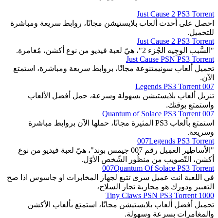
Just Cause 2 PS3 Torrent
احصل على أحدث ألعاب بلايستيشن مجانًا، روابط سريعة ومباشرة
للتحميل.
Just Cause 2 PS3 Torrent
"السَّبب الوجِيه الجُزء 2"، هيّ لعبة فيديو من نوع أكشن، مُغامرة.
Just Cause PSN PS3 Torrent
تحميل ألعاب سونيمتنوعة مجانًا، بروابط سريعة ومباشرة، استمتع
الآن.
007 Legends PS3 Torrent
تنزيل ألعاب بلايستيشن بسهولة وسرعة، حمل أفضل الألعاب
واستمتع بوقتك.
007 Quantum of Solace PS3 Torrent
استمتع بألعاب PS3 المثيرة مجانًا، حملها الآن بروابط مباشرة
وسريعة.
007Legends PS3 Torrent
"الأساطِير العمِيل رقم 007 جيمس بوند"، هيّ لعبة فيديو من نوع
أكشن، التّصويب من منظُور الشّخص الأوّل.
007Quantum Of Solace PS3 Torrent
في اللعبة انت عميل سرى تتبع لجهاز المخابرات او جاسوس اذا صح
التعبير ودورك هو محاربة تجار السلاح،
1000 Tiny Claws PSN PS3 Torrent
تحميل أفضل ألعاب بلايستيشن مجانًا، استمتع بألعاب الأكشن
والمغامرات بسرعة وسهولة.