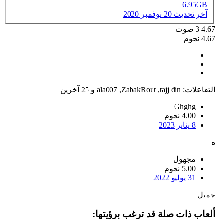
6.95GB
آخر تحديث
20 نوفمبر 2020
4.67
3
صوت
4.67 نجوم
التفاعلات:
tajj din
,
ZabakRout
,
ala007
و 25 آخرين
Ghghg
4.00 نجوم
8 يناير 2023
ه
مجهول
5.00 نجوم
31 يوليو 2022
جميل
ألعاب ذات صلة قد ترغب برؤيتها: