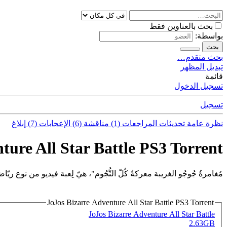
بحث بالعناوين فقط
بواسطة:
بحث
بحث متقدم…
تبديل المظهر
قائمة
تسجيل الدخول
تسجيل
نظرة عامة
تحديثات
المراجعات (1)
مناقشة (6)
الإعجابات (7)
إبلاغ
ture All Star Battle PS3 Torrent
مُغامرةُ جُوجُو الغريبة معركةُ كُلّ النُّجُوم"، هيّ لِعبة فيديو من نوع ريّاضة
JoJos Bizarre Adventure All Star Battle PS3 Torrent
JoJos Bizarre Adventure All Star Battle
2.63GB