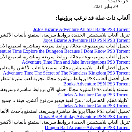
آخر تحديث:
29 يناير 2021
ألعاب ذات صلة قد ترغب برؤيتها:
JoJos Bizarre Adventure All Star Battle PS3 Torrent
تنزيل ألعاب بلايستيشن الجديدة بروابط سريعة، استمتع بألعاب الأكشن
Jojos Bizarre Adventure HD PSN PS3 Torrent
تحميل ألعاب سونيمتنوعة مجانًا، بروابط سريعة ومباشرة، استمتع الآن.
nture Time Explore the Dungeon Because I Dont Know PS3 Torrent
تحميل ألعاب سونيمتنوعة مجانًا، بروابط سريعة ومباشرة، استمتع الآن.
Adventure Time Finn and Jake Investigations PS3 Torrent
تحميل أفضل ألعاب بلايستيشن مجانًا، استمتع بألعاب الأكشن والمغا
Adventure Time The Secret of The Nameless Kingdom PS3 Torrent
حمل أفضل ألعاب PS3 بروابط مباشرة مجانًا، تجربة لعب مثيرة تنتظرك.
Bonks Adventure PSN PS3 Torrent
استمتع بألعاب PS3 المثيرة مجانًا، حملها الآن بروابط مباشرة وسريعة.
Cabelas Adventure Camp PS3 Torrent
"كَابِيلا مُخَيّم المُغامرات"، هيّ لعبة فيديو من نوع أكشن، صِنف، جميع أ
Cabelas Adventure Camp PS3 Torrent
تحميل ألعاب PS3 مجانًا بروابط مباشرة وسريعة، استمتع بأحدث الألعاب المثيرة والمتنوعة.
Doras Big Birthday Adventure PSN PS3 Torrent
تنزيل ألعاب بلايستيشن الجديدة بروابط سريعة، استمتع بألعاب الأكشن
Dragon Ball Advance Adventure PS3 Torrent