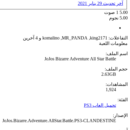
آخر تحديث
29 يناير 2021
5.00
1
صوت
5.00 نجوم
التفاعلات:
king2171
,
MR_PANDA
,
komalino
و 4 آخرين
معلومات اللعبة
اسم الملف:
JoJos Bizarre Adventure All Star Battle
حجم الملف:
2.63GB
المشاهدات:
1,924
الفئة:
تحميل العاب PS3
الإصدار:
JoJos.Bizarre.Adventure.AllStar.Battle.PS3-CLANDESTINE