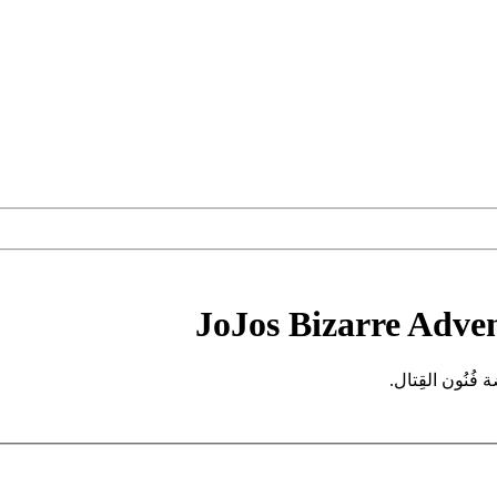
JoJos Bizarre Adven
 فُنُون القِتال.