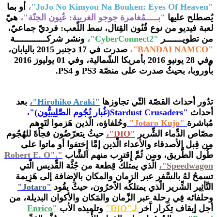
"JoJo No Kimyou Na Bouken: Eyes Of Heaven"،
أو بما
يُصطلح عليها
"بـــــمُغامرة جوجو الغريبة: عُيون الجنّة"،
هيّ
لعبة فيديو من نوع فُنُون القِتال، نمط اللّعب: فرديّ جماعيّ،
من تطويـــــــر
"
CyberConnect2
"،
ونشر شركـــــــــــــة
"BANDAI NAMCO"،
صدرت في 17 دجنبر 2015 باليابان،
وفي 28 يونيو 2016 بأمريكا الشّمالية، وفي 01 يوليوز 2016
بأُوروبا، بحيثُ صدرت على منصّة PS3 و PS4.
تدُور أحداث القصّة التّي تجاوزها
"Hirohiko Araki"،
بعد
أحداث
"Stardust Crusaders(غُبار نُجُوم الصَّلِيبيُّون)"،
مُباشرة
"Jotaro Kujo"
وحُلفاؤه، الّذين هَزموا لتَوِهم
مصّاص الدِّماء الشِّرير
"DIO"،
حيثُ يتعرّضُون فجأةََ للهُجُوم
مِن قِبل الأصدقاء والأعداء الّذين إمَّا إِختفوا أو ماتوا على
طُول الطَّريق، ومن ثُمَّ إِقترب منهم الشَّاب
"Robert E. O".
Speedwagon"،
الّذي يمتلكُ قِطعة من جُثَّة القِّديس الّتي
تسمحُ لهُ بالسَّفر عبر الزمان والمكان بالإِضافة إلى هَزِيمة
التَّأثِير الشِّرير الّذي يمتلكُه الآَخرُون، حيثُ يقُود
"Jotaro"
وحلفائه فِي رِحلة عبر الزَّمان والمَكان والأكوان البديلة، من
أجل إيقاف تِكرار آَخر
لـ"DIO"
وتلميذه الأب
"Enrico