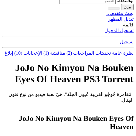
بواسطة:
بحث
بحث متقدم…
تبديل المظهر
قائمة
تسجيل الدخول
تسجيل
نظرة عامة
تحديثات
المراجعات (2)
مناقشة (1)
الإعجابات (10)
إبلاغ
JoJo No Kimyou Na Bouken
Eyes Of Heaven PS3 Torrent
"مُغامرة جُوجُو الغريبة عُيون الجنّة"، هيّ لعبة فيديو من نوع فنون
القِتال.
JoJo No Kimyou Na Bouken Eyes Of
Heaven