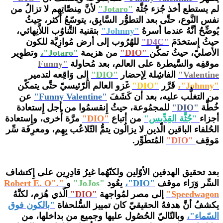
لم يستطع أخذ جُزء جُثَّة
"Jotaro"
لأنَّ مِنصَّاتِهِم لا تزالُ من
نفس النَّوع، حتَّى بعد التطوُّر السَّابِق، يتوسّعُ أكثر، حيثُ
يُوضِّحُ أنَّهُ عندما أسرهُ
"Johnny"
بتقنية التَّناوُب اللاَّنِهائي،
حيثُ إِستخدَمَ
"D4C"
للهُرُوب إلى أرض مُوازِيَّة للكون
الأصليّ، حيثُ تمكَّن
"DIO"
من هزيمة
"Jotaro"،
وتطوِير
موقفِه والسَّيطرة على العالم، بعد مُحاولة
"
Funny
Valentine"
الفاشِلة لِإحضار
"DIO"
إِلى وَاقِعه لتدمير
"
Johnny"
،
قَرَّر
"DIO"
غَزو العالم الرّئيسيّ حتَّى يتمكّن
من التغلُّب عليه، بعد أن كَشَفَ
"
Funny Valentine"
عن
خُطَّة
"DIO"
للمجمُوعة، حيثُ إِنقسمُوا من أجل إِستعادة
أجزاء
"جُثَّة القِدِّيس"
من أتباع
"DIO"
مرَّة أُخرى، وإِستعادة
الحُلفاء الباقين الّذين لا يزالُون يتمُّ التّلاعُب بِهِم، ومعرِفَة سِّر
مَوقِف
"DIO"
المُتطَوِّر.
بعد تحقيق الهدفين الأوّلين ولكنّهُما غيرُ قادِرِين على إِكتشاف
السِّر وَرَاء موقف
"DIO"،
يعُود
"JoJos"
و
"
Robert E. O".
Speedwagon
"
إلى مصر لمُواجهة
"DIO"
الّذي هُزم، لكنَّهُ
يكشفُ أنَّ هدفهُ الحقيقيّ كان تمييز السُّلحفاة
"بالكون
فوق
السّماء"
،
وبالتّاليّ الحُصُول عليها وجميع من بداخلها، من