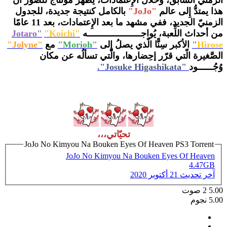
هذا يمتدُّ إِلى عالم
"JoJo"
بالكامل كنتيجة جديدة، للجدول
الزمنيّ الجديد، ففي مشهد ما بعد الإِعتمادات، بعد 11 عامًا
من أحداث اللِّعبة، يُواجـــــــــــــــــــــه
"
"Koichi
Jotaro"
Hirose
"
الأكبر سِنًّا الّذي يصلُ إِلى
"Morioh"
مع
"Jolyne"
الصَّغيرة الّتي قرّر إحِضارها، والّتي تسألُه عن مكان
وُجُــــــود
"Josuke Higashikata".
تحيّاتي،،،
JoJo No Kimyou Na Bouken Eyes Of Heaven PS3 Torrent
JoJo No Kimyou Na Bouken Eyes Of Heaven
4.47GB
آخر تحديث
21 أكتوبر 2020
5.00
2
صوت
5.00 نجوم