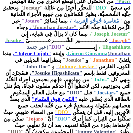
Pucci"
من الحُصُول على القِطع الأُخرى مِن جُثَّة القِدِّيس
في سعيّ
"DIO"
للتحرُّر أَخيرًا مِن عائِلة
"Joestar"
وتحقيق
جنَّتِه الشَّخصيَّة، يظهرُ المُقاتلُون مِن جَمِيع الأَجزاء الثَّمانية
مِن
"مُغامرة جُوجُو الغريبة"،
بينما يُسافِرُ
"Jotaro"
عبر
الزَّمن لمُقابلة جدِّه الأَكبر
"Jonathan Joestar"،
وجدِّه
"Joseph Joestar"،
بينما كان لا يزالُ فِي شَبابِه، إِبن
"Joseph"
غـــــــــــــــــير الشّــــــــرعــــــــــــيّ
"Josuke
Higashikata"،
إِبــــــــــــــــن
"DIO"
(عبر جسد
Jonathan)
Giovanna
Giorno
،
وإبنته
"Jolyne Cujoh"،
بينما
يلتقيّ
"Jonathan"
و
"Josuke"
بنظرائهما البديلين في
الكون، الفارس
"Johnny Joestar"
و
"John Doe"
المعروفين فقط بإسم
"Josuke Higashikata"،
فبمُجرّد أن
ينتهي كل
"JoJos"
من مهامِهِم، فإنهم يجمعون أجزاء الجُثَّة
الّتي بحوزتهم، لكن لاحظُوا أنَّ أحدهُم مفقُود، فجأةََ، يتمُّ نقلُ
جميع
"Joestars"
قبل
"DIO"
مع حامل العالم المدعُوم
بالطَّاقة الّذي يُطلق عليه
"الكون فوق السّماء"
الّذي يصدُّ
هجماتهم بسُهُولة ويستخدمُ جُزء من جُثّته لجذب جميع
الآخرِين إِليه، قبل أن يتمكَّن
"DIO"
من القضاء عليهم، حيثُ
تمكَّنُوا من الفِرار، كما أدركَ
"DIO"
أنَّ
"Jotaro"
تمكَّن مِن
الإِحتفاظ بجُزء من الجُثَّة لنفسِه. بعد أن تمَّ نقلُهم، حيثُ
يظهرُ
"Funny Valentine"
للمجمُوعة ويكشفُ أنَّ
"DIO"