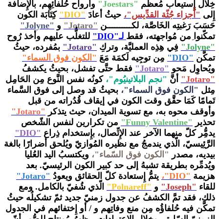
خِلال إِستيعاب مُعظم
"Joestars"
وأرواح حُلفائِهِم، بالإِضافة
إِلى
"أَجزاء جُثّة القدِّيس"،
حيثُ أعادَ
"DIO"
كِتَابَة الكون
حَسَبَ رَغبتِه الخَاصَّة، لكــــــــــن
"Jotaro"
و
"Jolyne"
تمكّنوا
من مُواجهته، فقط
لـ"DIO"
للتغلُّب عليهم وأخذ رُوح
"Jolyne"
فِي هِذِه العمليَّة، وتركِ
"Jotaro"
بمُفرده، حيثُ
تمكَّن
"DIO"
مِن توجِيه لَكمَة مَعَ
"الكون فوق السماء"
ويُحاوِل مَحو
"Jotaro"
فقط حتَّى تفشل، بحيثُ يكشفُ
"Jotaro"
أنَّ
"نجم البلاتينيُوم"،
كونُه نفس النَّوع مِن الحَامِل
مِثل
"الكون فوق السماء"،
بحيثُ قد وصل إلى فوق السَّماء
تَمامًا كَمَا حقَّق وقت الكون في إيقاف قُدُراته من قبل
وأوقف محوه به، مع تسوية الميدان، حيث يتذكر
"
Jotaro"
تحذير
"
Funny Valentine"
من تكرارين لنفس الشّخص
يدمُِّر كلّ منهما الآخر عند الإِتِّصال، بإِستخدام ذِراع
"DIO"
الرَّئِيسيّ، الّذي يندمجُ مع نظيره المُوازيّ ويُلحق أضرارًا بالغة
بيديه، مصدر
"الكون فوق السّماء"،
ويكتسبُ اليد العُليا
ويُدمِّره بطريقة تشبهُ إلى حد كبير الكون الرئيسيّ. بعد
هزيمة
"DIO"،
يتمُّ إِستعادة كلّ الحقائق ويعودُ
"Jotaro"
للقاء
"Joseph"
و
"Polnareff"
الّذي شُفيّ بالكامل. ومع
ذلك، فقد تمَّ الكشفُ عن جدول زمنيّ جديد ثمّ تشكيلُه حيثُ
تمكَّن فيه حُلفاؤُه مِن منع وفاتِهم و / أو إِختفائهم في الجدول
الزمنيّ السّابق، وخلال الإِعتمادات، يظهرُ مُونتاج للصُّور أنّ