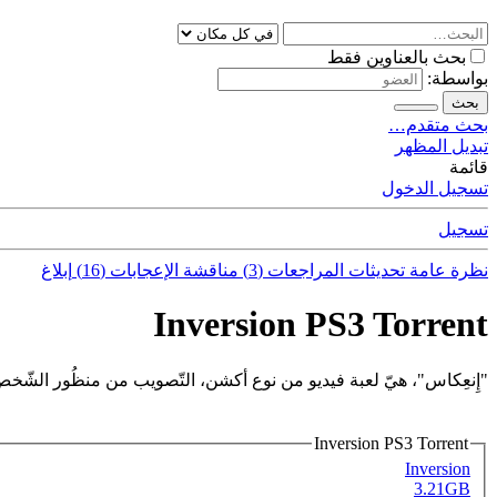
بحث بالعناوين فقط
بواسطة:
بحث
بحث متقدم…
تبديل المظهر
قائمة
تسجيل الدخول
تسجيل
نظرة عامة
تحديثات
المراجعات (3)
مناقشة
الإعجابات (16)
إبلاغ
Inversion PS3 Torrent
"إِنعِكاس"، هيّ لعبة فيديو من نوع أكشن، التّصويب من منظُور الشّخص 
Inversion PS3 Torrent
Inversion
3.21GB