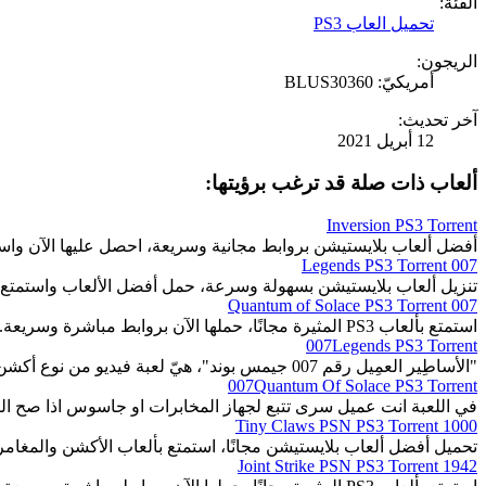
الفئة:
تحميل العاب PS3
الريجون:
أمريكيّ: BLUS30360
آخر تحديث:
12 أبريل 2021
ألعاب ذات صلة قد ترغب برؤيتها:
Inversion PS3 Torrent
أفضل ألعاب بلايستيشن بروابط مجانية وسريعة، احصل عليها الآن واست
007 Legends PS3 Torrent
تنزيل ألعاب بلايستيشن بسهولة وسرعة، حمل أفضل الألعاب واستمتع 
007 Quantum of Solace PS3 Torrent
استمتع بألعاب PS3 المثيرة مجانًا، حملها الآن بروابط مباشرة وسريعة.
007Legends PS3 Torrent
"الأساطِير العمِيل رقم 007 جيمس بوند"، هيّ لعبة فيديو من نوع أكشن، التّصويب من منظُور الشّخص الأوّل.
007Quantum Of Solace PS3 Torrent
في اللعبة انت عميل سرى تتبع لجهاز المخابرات او جاسوس اذا صح الت
1000 Tiny Claws PSN PS3 Torrent
تحميل أفضل ألعاب بلايستيشن مجانًا، استمتع بألعاب الأكشن والمغا
1942 Joint Strike PSN PS3 Torrent