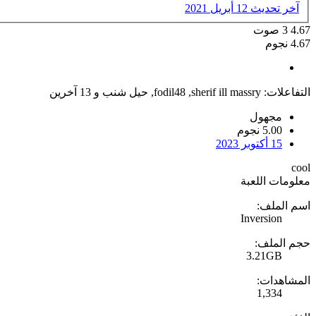
آخر تحديث
12 أبريل 2021
4.67
3
صوت
4.67 نجوم
التفاعلات:
sherif ill massry
,
fodil48
,
حيل شنب
و 13 آخرين
مجهول
5.00 نجوم
15 أكتوبر 2023
cool
معلومات اللعبة
اسم الملف:
Inversion
حجم الملف:
3.21GB
المشاهدات:
1,334