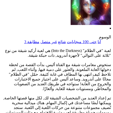
الوسوم
أنا
حتى 100 ميجابايت
شائع
غير متصل
مطابقة 3
لعبة "في الظلام" (Into the Darkness) هي لعبة أركيد شيقة من نوع
"ثلاثة على التوالي" لأجهزة أندرويد, ذات حبكة شيقة.
ستخوض مغامرات شيقة مع الفتاة أليس. بدأت القصة من لحظة
دخولها الغابة الملعونة, والعثور على دمية فيها, وأثناء اللعب, لم
تلاحظ كيف انتهى بها المطاف في غابة كثيفة. حمّل "في الظلام"
مجانًا على أندرويد, وساعد أليس على اجتياز جميع الاختبارات
والخروج من الغابة! ستواجه في طريقك العديد من الصعوبات
والمخاطر, ومستويات شيقة للغاية, وألغازًا.
تم إعداد العديد من الشخصيات الشيقة لك, لكل منها قصتها الخاصة,
ويمكنها أيضًا مساعدتك في إكمال المهام. هناك ميدالية سحرية
تُضيف مجموعات متنوعة من حركات اللعبة إلى اللعبة. ستجد
رسومات جميلة وطريقة لعب مثيرة للاهتمام مع مئات المستويات