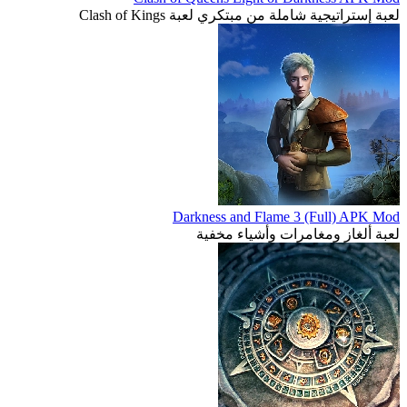
لعبة إستراتيجية شاملة من مبتكري لعبة Clash of Kings
Darkness and Flame 3 (Full) APK Mod
لعبة ألغاز ومغامرات وأشياء مخفية