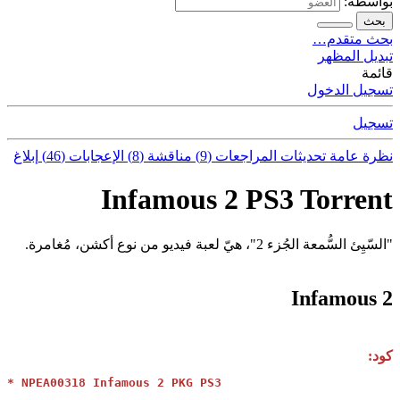
بواسطة:
بحث
بحث متقدم…
تبديل المظهر
قائمة
تسجيل الدخول
تسجيل
نظرة عامة
تحديثات
المراجعات (9)
مناقشة (8)
الإعجابات (46)
إبلاغ
Infamous 2 PS3 Torrent
"السّيِئ السُّمعة الجُزء 2"، هيّ لعبة فيديو من نوع أكشن، مُغامرة.
Infamous 2
كود:
* NPEA00318 Infamous 2 PKG PS3
