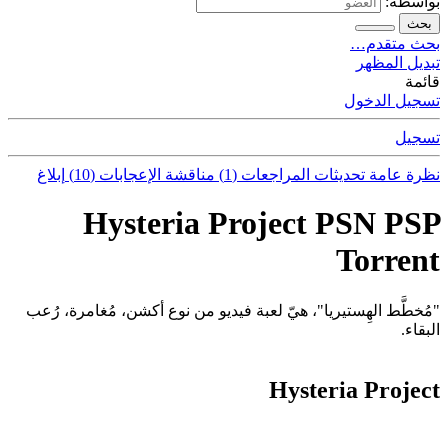
بواسطة:
بحث
بحث متقدم…
تبديل المظهر
قائمة
تسجيل الدخول
تسجيل
نظرة عامة
تحديثات
المراجعات (1)
مناقشة
الإعجابات (10)
إبلاغ
Hysteria Project PSN PSP
Torrent
"مُخطَّط الهِستيريا"، هيّ لعبة فيديو من نوع أكشن، مُغامرة، رُعب
البقاء.
Hysteria Project