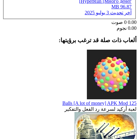
HyperRun [Много денег]
96.87 MB
آخر تحديث
3 يوليو 2025
0.00
0
صوت
0.00 نجوم
ألعاب ذات صلة قد ترغب برؤيتها:
125 Balls [A lot of money] APK Mod
لعبة أركيد لسرعة رد الفعل والتفكير