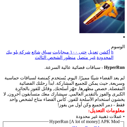
الوسوم
h
أكشن
تعديل
حتى ١٠٠ ميجابايت
سباق
شائع
شركة بلو بيك
المحدودة
غير متصل
منظور الشخص الثالث
HyperRun
- سباقات فضائية عالية السرعة.
لم يعد الفضاء شيئًا مميزًا. اليوم, يُستخدم كمنصة لسباقات حماسية
وسريعة, حيث يمكن للجميع المشاركة. ابدأ رحلتك الفضائية
المفضلة, خصص مظهرها, جهّز أسلحتك, وقاتل للفوز بالجائزة
الكبرى والفوز بالتقدير العالمي. سيشارك معك متسابقون آخرون, لا
يخشون استخدام الأسلحة للفوز. كأس الفضاء متاح لشخص واحد
فقط - دمر الجميع وكن أول من يفوز!
معلومات التعديل:
• عملات ذهبية غير محدودة
HyperRun [A lot of money] APK Mod