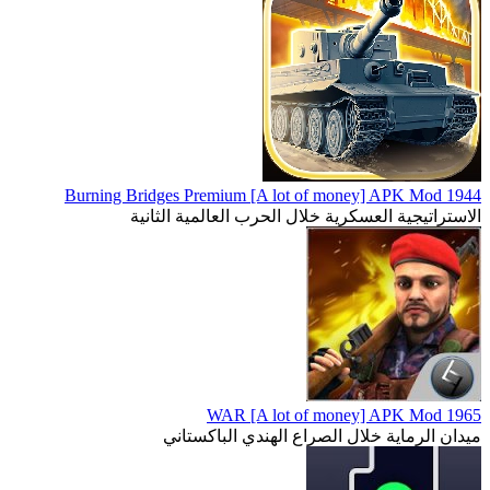
1944 Burning Bridges Premium [A lot of money] APK Mod
الاستراتيجية العسكرية خلال الحرب العالمية الثانية
1965 WAR [A lot of money] APK Mod
ميدان الرماية خلال الصراع الهندي الباكستاني