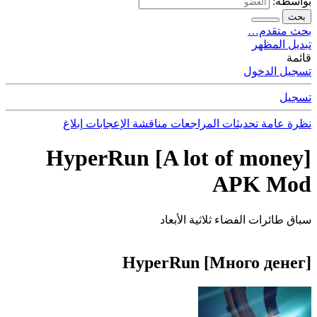
بواسطة:
بحث
بحث متقدم…
تبديل المظهر
قائمة
تسجيل الدخول
تسجيل
نظرة عامة
تحديثات
المراجعات
مناقشة
الإعجابات
إبلاغ
HyperRun [A lot of money]
APK Mod
سباق طائرات الفضاء ثلاثية الأبعاد
HyperRun [Много денег]