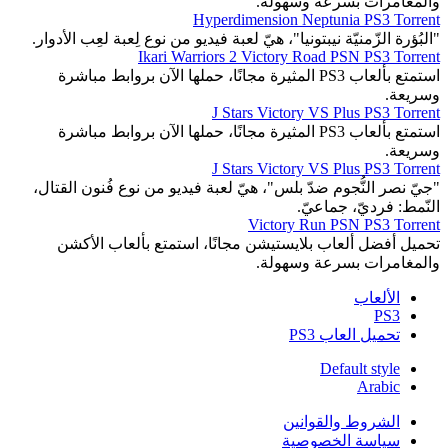
والمغامرات بسرعة وسهولة.
Hyperdimension Neptunia PS3 Torrent
"البُؤرة الزّمنيّة نيبتونيا"، هيّ لعبة فيديو من نوع لِعبة لعِب الأدوار.
Ikari Warriors 2 Victory Road PSN PS3 Torrent
استمتع بألعاب PS3 المثيرة مجانًا، حملها الآن بروابط مباشرة
وسريعة.
J Stars Victory VS Plus PS3 Torrent
استمتع بألعاب PS3 المثيرة مجانًا، حملها الآن بروابط مباشرة
وسريعة.
J Stars Victory VS Plus PS3 Torrent
"جيّ نصر النُّجوم ضدّ بلس"، هيّ لعبة فيديو من نوع فُنون القتال،
النّمط: فرديّ، جماعيّ.
Victory Run PSN PS3 Torrent
تحميل أفضل ألعاب بلايستيشن مجانًا، استمتع بألعاب الأكشن
والمغامرات بسرعة وسهولة.
الألعاب
PS3
تحميل العاب PS3
Default style
Arabic
الشروط والقوانين
سياسة الخصوصية