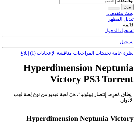
بواسطة:
بحث
بحث متقدم…
تبديل المظهر
قائمة
تسجيل الدخول
تسجيل
نظرة عامة
تحديثات
المراجعات
مناقشة
الإعجابات (1)
إبلاغ
Hyperdimension Neptunia
Victory PS3 Torrent
"نِطاق مُفرِط إِنتصار نِيبتُونيا"، هيّ لعبة فيديو من نوع لِعبة لعِب
الأدوار.
Hyperdimension Neptunia Victory