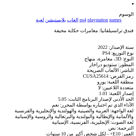
الوسوم
games
playstation
ps4
العاب
بلايستيشن
لعبة
فندق ترانسيلفانيا: مغامرات حكاية مخيفة
سنة الإصدار: 2022
نوع التوزيع: PS4
النوع: 3D، مغامرة، منهاج
المطور: ستوديو دراخار
الناشر: الألعاب الصريحة
رمز القرص: CUSA25614
منطقة اللعبة: يورو
متعددة اللاعبين: لا
إصدار اللعبة: 1.01
الحد الأدنى لإصدار البرنامج الثابت: 5.05
الأداء الذي تم اختباره بواسطة المحرر: نعم
لغة الواجهة: العربية والصينية والهولندية والإنجليزية والفرنسية
والألمانية والإيطالية والبولندية والبرتغالية والروسية والإسبانية
لغة الصوت: الإنجليزية، الفرنسية، الإسبانية
الترجمة: نص
العمر: E10+ - لكل شخص أكبر من 10 سنوات