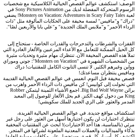
الوصف: استكشف عوالم القصص الخيالية الكلاسيكية مع شخصيات
الرسوم المتحركة المفضلة لديك من Sony Pictures Animation في
لعبة Monsters on Vacation: Adventures in Scary Fairy Tales! يضفي
"دراك" و"مافيس" لمسة مخيفة على الحكايات المألوفة مثل "ذات
الرداء الأحمر" و"ملابس الملك الجديدة" و"علي بابا والأربعين لصًا".
القفزات والشرطات والتدحرجات والقدرات الخاصة - ستحتاج إلى
كل الحيل الممكنة للتعامل مع الأعداء المرعبين والألغاز الغادرة التي
تملأ هذه القصص المخيفة الآن. تنتظرك مهام مثيرة وتحديات مثيرة
من الشخصيات الشهيرة في "Monsters on Vacation": جوني وموراي
وواين وغيرهم الكثير. لا تنسى التابوت الكامل للمقتنيات! دراك
ومافيس ينتظران مساعدتك!
قصص مخيفة قبل النوم. انغمس في عوالم القصص الخيالية القديمة
التي تحولت إلى كوابيس! كن مافيس ذات الرداء الأحمر واهرب من
براثن Big Bad Wolf Wayne. اجمع الأشياء الثمينة ليتمكن Robber
King من دخول كهف الكنز. قم بحل الألغاز للوصول إلى المعبد
المدمر والعثور على الزي الجديد للملك سكويشي!
استكشاف مواقع جديدة. في عوالم القصص الخيالية الفريدة،
تنتظرك اختبارات لن يكون اجتيازها أسهل من العثور على رجل غير
مرئي (بالمناسبة، هذا أحد الاختبارات)! ابحث عن المقتنيات المخفية
بذكاء والميداليات والعملات المعدنية الملعونة لشرائها في المتجر.
اكتشف كل أسرار كل قصة، وستحصل على مكافآت مسلية للغاية!