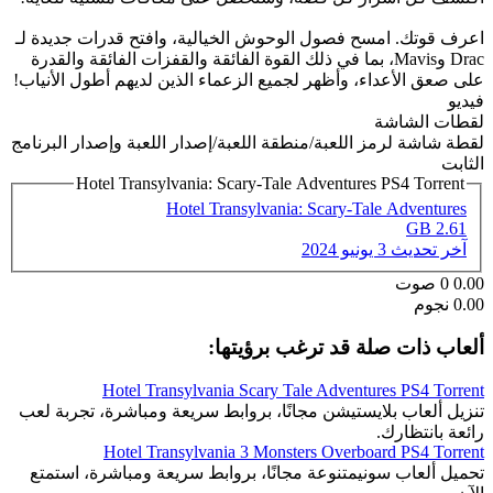
اعرف قوتك. امسح فصول الوحوش الخيالية، وافتح قدرات جديدة لـ
Drac وMavis، بما في ذلك القوة الفائقة والقفزات الفائقة والقدرة
على صعق الأعداء، وأظهر لجميع الزعماء الذين لديهم أطول الأنياب!
فيديو
لقطات الشاشة
لقطة شاشة لرمز اللعبة/منطقة اللعبة/إصدار اللعبة وإصدار البرنامج
الثابت
Hotel Transylvania: Scary-Tale Adventures PS4 Torrent
Hotel Transylvania: Scary-Tale Adventures
2.61 GB
آخر تحديث
3 يونيو 2024
0.00
0
صوت
0.00 نجوم
ألعاب ذات صلة قد ترغب برؤيتها:
Hotel Transylvania Scary Tale Adventures PS4 Torrent
تنزيل ألعاب بلايستيشن مجانًا، بروابط سريعة ومباشرة، تجربة لعب
رائعة بانتظارك.
Hotel Transylvania 3 Monsters Overboard PS4 Torrent
تحميل ألعاب سونيمتنوعة مجانًا، بروابط سريعة ومباشرة، استمتع