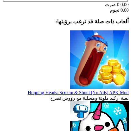
0.00
0
صوت
0.00 نجوم
ألعاب ذات صلة قد ترغب برؤيتها:
Hopping Heads: Scream & Shout [No Ads] APK Mod
لعبة أركيد ملونة ومسلية مع رؤوس تصرخ