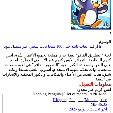
الوسوم
h
اركيد
العاب ثابتة
حتى 100 ميجا بايت
شعبي
غير متصل
مود
لعبة "البطريق القافز" لعبة جري ممتعة لجميع الأعمار. سُرق آيس
كريم البطاريق! اتبع أثر الآيس كريم عبر الأراضي الخطرة للقبض
على اللص واستعادة الكنز. لعبة "البطريق القافز" هي لعبة منصات
ممتعة بأدوات تحكم سهلة الاستخدام. أسلوب اللعب بسيط ولكنه
شيق. هناك العديد من الأعداء والمكافآت والكنوز المخفية والإنجازات
في اللعبة.
معلومات التعديل:
آيس كريم غير محدود
Hopping Penguin [A lot of money] APK Mod
Hopping Penguin [Много денег]
46.35 MB
آخر تحديث
6 يوليو 2025