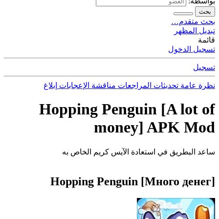
بواسطة:
بحث
بحث متقدم…
تبديل المظهر
قائمة
تسجيل الدخول
تسجيل
نظرة عامة
تحديثات
المراجعات
مناقشة
الإعجابات
إبلاغ
Hopping Penguin [A lot of
money] APK Mod
ساعد البطريق في استعادة الآيس كريم الخاص به
Hopping Penguin [Много денег]