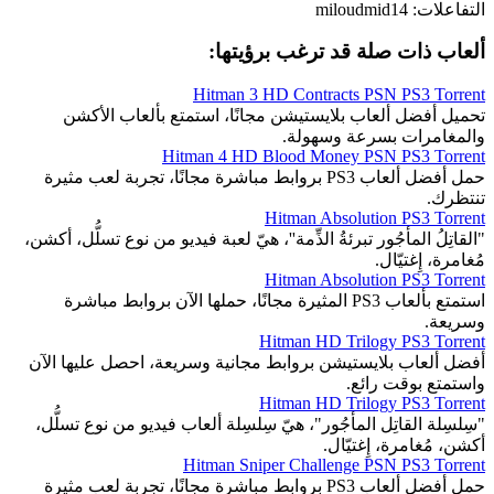
التفاعلات:
miloudmid14
ألعاب ذات صلة قد ترغب برؤيتها:
Hitman 3 HD Contracts PSN PS3 Torrent
تحميل أفضل ألعاب بلايستيشن مجانًا، استمتع بألعاب الأكشن
والمغامرات بسرعة وسهولة.
Hitman 4 HD Blood Money PSN PS3 Torrent
حمل أفضل ألعاب PS3 بروابط مباشرة مجانًا، تجربة لعب مثيرة
تنتظرك.
Hitman Absolution PS3 Torrent
"القاتِلُ المأجُور تبرئةُ الذِّمة''، هيّ لعبة فيديو من نوع تسلُّل، أكشن،
مُغامرة، إِغتيّال.
Hitman Absolution PS3 Torrent
استمتع بألعاب PS3 المثيرة مجانًا، حملها الآن بروابط مباشرة
وسريعة.
Hitman HD Trilogy PS3 Torrent
أفضل ألعاب بلايستيشن بروابط مجانية وسريعة، احصل عليها الآن
واستمتع بوقت رائع.
Hitman HD Trilogy PS3 Torrent
"سِلسِلة القاتِل المأجُور"، هيّ سِلسِلة ألعاب فيديو من نوع تسلُّل،
أكشن، مُغامرة، إِغتيّال.
Hitman Sniper Challenge PSN PS3 Torrent
حمل أفضل ألعاب PS3 بروابط مباشرة مجانًا، تجربة لعب مثيرة