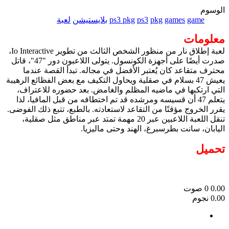
الوسوم
game
games
pkg
ps3
ps3 pkg
بلايستيشن
لعبة
معلومات
لعبة إطلاق نار من منظور الشخص الثالث من تطوير Io Interactive،
صدرت أيضًا على أجهزة الكونسول. يتولى اللاعبون دور "47"، قاتل
محترف متقاعد كان يُعتبر الأفضل في مجاله. تبدأ القصة عندما
يعيش 47 بسلام في صقلية ويحاول التكيف مع بعض الفظائع الرهيبة
التي ارتكبها في ماضيه المظلم والغامض. بعد حضوره للاعتراف،
يتعلم 47 أن قسيسه ومرشده قد تم اختطافه من قبل المافيا، لذا
يقرر الخروج مؤقتًا من التقاعد لاستعادته. بالطبع، تتبع ذلك الفوضى.
تنقل اللعبة اللاعبين عبر 20 مهمة تمتد عبر مناطق مثل صقلية،
اليابان، سانت بطرسبرغ، الهند وحتى ماليزيا.
تحميل
0.00
0
صوت
0.00 نجوم