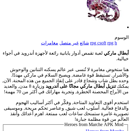
الوسوم
h
rpg
rpg csoft
شائع
غير متصل
مغامرات
أبطال ماركي
لعبة تقمص أدوار يابانية رائعة لأجهزة أندرويد في أجواء
خيالية.
هنا ستخوض مغامرة لا تُنسى عبر عالم يسكنه التنانين والوحوش
والأشرار. تستيقظ قوة غامضة, ويصبح السلام في ماركي مهددًا.
وحده بطل شاب وشجاع قادر على إنقاذ الجميع من هذه المحنة. الآن,
يمكنك
تنزيل أبطال ماركي مجانًا على أندرويد
وزيارة 8 مدن, والعديد
من الأبراج المحصنة الخطرة, وتجربة مهاراتك في أكثر من 70 مهمة!
استخدم أقوى التعاويذ المتاحة, وفكّر في أكثر أساليب الهجوم
والدفاع فعالية. أسلوب لعب شيق, وعناصر تحكم مريحة, وموسيقى
تصويرية غامرة ستمنحك ساعات لعب ممتعة. اهزم أعدائك وأنقذ
العالم من قوة مظلمة جبارة!
Heroes from Marche APK Mod