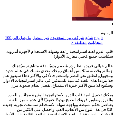
الوسوم
h
rpg
شائع
شركة رينز المحدودة
غير متصل
ما يصل إلى 100
ميجابايت
مطابقة 3
قلب الدرو لعبة استراتيجية رائعة وسهلة الاستخدام لأجهزة أندرويد,
ستُناسب جميع مُحبي معارك الأدوار!
عالم خيالي فريد بانتظارك, مُصمم يدويًا بدقة متناهية, سيُذهلك
جماله, وقصته ستُلامس أعماق روحك. تحدى نفسك في عالم جديد
ومجهول, انطلق نحو النصر واستعد, فالأذكى والأكثر دهاءً سيفوز هنا,
فلا تتردد! هذه اللعبة مُناسبة للمبتدئين في عالم استراتيجيات الأدوار,
وستُتيح للاعبين الأكثر خبرة الاستمتاع, بفضل نظام صعوبة مرن.
يمكنك تحميل لعبة قلب الدرو الاستراتيجية المثيرة مجانًا, واللعب,
والفوز, وتطوير فريقك لتصبح تهديدًا حقيقيًا لأي عدو. تتميز اللعبة
بعناصر تحكم بسيطة وواجهة سهلة الاستخدام ستمنحك تجربة جديدة
كليًا في هذا النوع من الألعاب. العب واحصل على الكثير من
المشاعر المشرقة في لعبة الاستراتيجية الرائعة القائمة على الأدوار