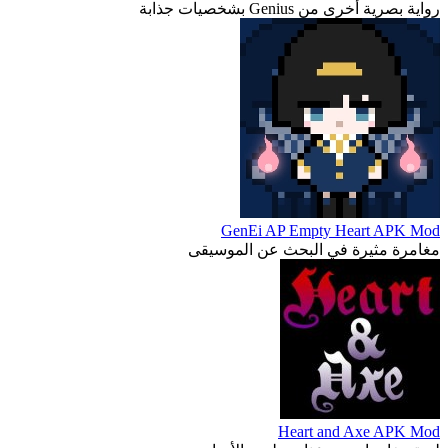
رواية بصرية أخرى من Genius بشخصيات جذابة
GenEi AP Empty Heart APK Mod
مغامرة مثيرة في البحث عن الموسيقى
Heart and Axe APK Mod