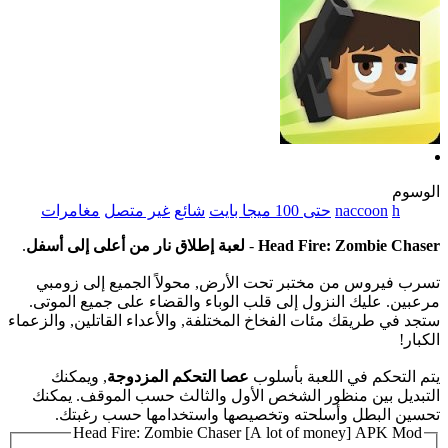
الوسوم
h
naccoon
حتى 100 ميجا بايت
شائع
غير متصل
مغامرات
Head Fire: Zombie Chaser
-
لعبة إطلاق نار من أعلى إلى أسفل
.
تسرب فيروس من مختبر تحت الأرض, محولاً الجميع إلى زومبي
مرعبين. عليك النزول إلى قلب الوباء والقضاء على جميع الموتى.
ستجد في طريقك مئات الفخاخ المختلفة, والأعداء القاتلين, والزعماء
الكبار!
يتم التحكم في اللعبة بأسلوب
عصا التحكم المزدوجة
, ويمكنك
التبديل بين منظور الشخص الأول والثالث حسب الموقف. يمكنك
تحسين البطل وأسلحته وتخصيصها واستخدامها حسب رغبتك.
Head Fire: Zombie Chaser [A lot of money] APK Mod