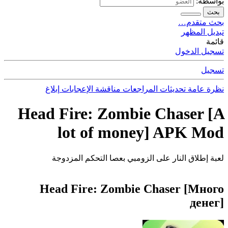
بواسطة:
بحث
بحث متقدم…
تبديل المظهر
قائمة
تسجيل الدخول
تسجيل
نظرة عامة
تحديثات
المراجعات
مناقشة
الإعجابات
إبلاغ
Head Fire: Zombie Chaser [A
lot of money] APK Mod
لعبة إطلاق النار على الزومبي بعصا التحكم المزدوجة
Head Fire: Zombie Chaser [Много
денег]