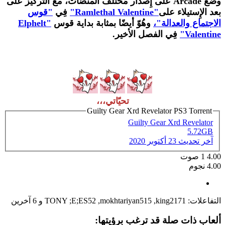
وضع
Arcade
على إِصدار مُختلف المنصّات، مع التّركيز على
بعد الإِستيلاء على
"Ramlethal Valentine"
فِي
"قوس
الاجتماع والعدالة"،
وهُوّ أيضًا بمثابة بداية قوس
"Elphelt
Valentine"
فِي الفصل الأخير.
تحيّاتي،،،
Guilty Gear Xrd Revelator PS3 Torrent
Guilty Gear Xrd Revelator
5.72GB
آخر تحديث
23 أكتوبر 2020
4.00
1
صوت
4.00 نجوم
التفاعلات:
king2171
,
mokhtariyan515
,
TONY ;E;ES52
و 6 آخرين
ألعاب ذات صلة قد ترغب برؤيتها: