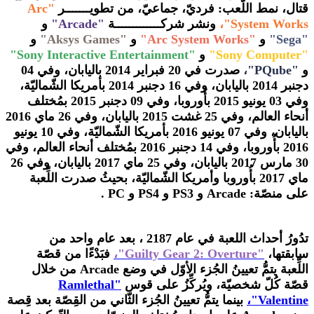
قتال، نمط اللّعب: فرديّ، جماعيّ، من تطويـــــــر
"Arc
System Works"،
ونشر شركـــــــــــــة
"Arcade"
و
"Sega"
و
"Arc System Works"
و
"Aksys Games"
و
"Sony Computer"
و
"Sony Interactive Entertainment"
و
"PQube"،
صدرت في 20 فبراير 2014 باليابان، وفي 04
دجنبر 2014 باليابان، وفي 16 دجنبر 2014 بأمريكا الشّماليّة،
وفي 03 يونيو 2015 بأُوروبا، وفي 09 دجنبر 2015 بمُختلف
أنحاء العالم، وفي 25 غشت 2015 باليابان، وفي 26 ماي 2016
باليابان، وفي 07 يونيو 2016 بأمريكا الشّماليّة، وفي 10 يونيو
2016 بأُوروبا، وفي 14 دجنبر 2016 بمُختلف أنحاء العالم، وفي
30 مارس 2017 باليابان، وفي 25 ماي 2017 باليابان، وفي 26
ماي 2017 بأُوروبا وأمريكا الشّماليّة، بحيثُ صدرت اللِّعبة
على منصّة: Arcade و PS3 و PS4 و PC .
تدُورُ أحداث اللعبة في عام 2187 ، بعد عام واحد من
سابقتها،
"Guilty Gear 2: Overture"،
فبَدْءًا من قصّة
اللِّعبة
يتمُّ تعيينُ الجُزء الأوّل في وضع
Arcade
من خلال
قصّة كُلّ شخصيّة، ويُركِّزُ على قوس
"Ramlethal
Valentine"،
بينما يتمُّ تعيينُ الجُزء الثّاني من القِصّة بعد قِصة