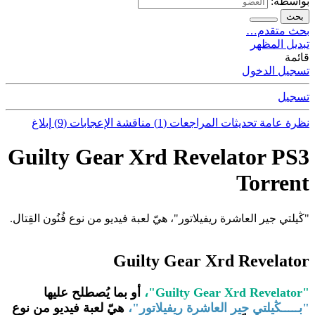
بواسطة:
بحث
بحث متقدم…
تبديل المظهر
قائمة
تسجيل الدخول
تسجيل
نظرة عامة
تحديثات
المراجعات (1)
مناقشة
الإعجابات (9)
إبلاغ
Guilty Gear Xrd Revelator PS3
Torrent
"ڭيلتي جير العاشرة ريفيلاتور"، هيّ لعبة فيديو من نوع فُنُون القِتال.
Guilty Gear Xrd Revelator
"Guilty Gear Xrd Revelator"،
أو بما يُصطلح عليها
"بـــــڭيلتي جير العاشرة ريفيلاتور"،
هيّ لعبة فيديو من نوع