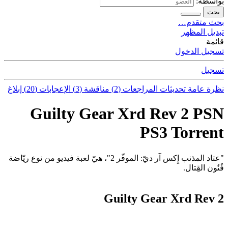
بواسطة:
بحث
بحث متقدم…
تبديل المظهر
قائمة
تسجيل الدخول
تسجيل
نظرة عامة
تحديثات
المراجعات (2)
مناقشة (3)
الإعجابات (20)
إبلاغ
Guilty Gear Xrd Rev 2 PSN
PS3 Torrent
"عتاد المذنب إِكس آر ديّ: الموقّر 2"، هيّ لعبة فيديو من نوع ريّاضة
فُنُون القِتال.
Guilty Gear Xrd Rev 2