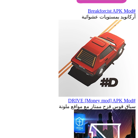
#Breakforcist APK Mod
أركانويد بمستويات عشوائية
#DRIVE [Money mod] APK Mod
سباق قوس قزح ممتاز مع مواقع ملونة