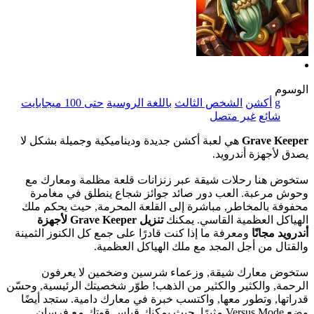
الوسوم
g
أكشن
الشخص الثالث
باللغة الروسية
حتى 100 ميجابايت
شائع
غير متصل
Grave Keeper
هي لعبة أكشن جديدة وديناميكية وجميلة بشكل لا
يصدق لأجهزة أندرويد.
ستخوض هنا رحلات شيقة عبر زنزانات قلعة مظلمة ومعارك مع
وحوش مرعبة. العب دور صائد جوائز شجاع ينطلق في مغامرة
محفوفة بالمخاطر, مباشرة إلى القلعة المحرمة, حيث يحكم ملك
الهياكل العظمية القاسي. يمكنك
تنزيل Grave Keeper لأجهزة
أندرويد مجانًا
ومعرفة ما إذا كنت قادرًا على جمع كل الكنوز الثمينة
والقتال من أجل المجد مع ملك الهياكل العظمية.
ستخوض معارك شيقة, وزعماء شرسين وضخمين لا يعرفون
الرحمة, والكثير والكثير من الذهب! طوّر شخصيتك الرئيسية, وحسّن
قدراتها, وتطور معها, واكتسب خبرة في معارك دامية. ستجد أيضًا
وضع Versus Mode مثيرًا, حيث يمكنك قياس قوتك مع فرسان