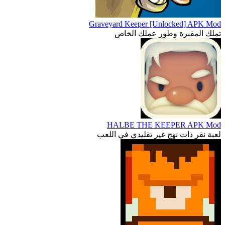
Graveyard Keeper [Unlocked] APK Mod
تملك المقبرة وطور عملك الخاص
HALBE THE KEEPER APK Mod
لعبة نقر ذات نهج غير تقليدي في اللعب