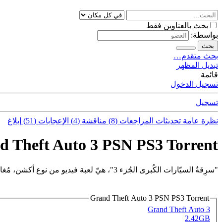
بحث بالعناوين فقط
بواسطة:
بحث
بحث متقدم…
تبديل المظهر
قائمة
تسجيل الدخول
تسجيل
نظرة عامة
تحديثات
المراجعات (8)
مناقشة (4)
الإعجابات (51)
إبلاغ
d Theft Auto 3 PSN PS3 Torrent
"سرِقةُ السيّارات الكُبرى الجُزء 3"، هيّ لعبة فيديو من نوع أكشن، مُغامرة.
Grand Theft Auto 3 PSN PS3 Torrent
Grand Theft Auto 3
2.42GB