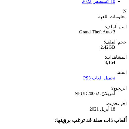
10 أغسطس 2022
N
معلومات اللعبة
اسم الملف:
Grand Theft Auto 3
حجم الملف:
2.42GB
المشاهدات:
3,164
الفئة:
تحميل العاب PS3
الريجون:
أمريكيّ: NPUD20062
آخر تحديث:
18 أبريل 2021
ألعاب ذات صلة قد ترغب برؤيتها: