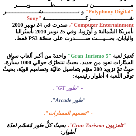
مــــــــــــــــــــــــن تـــــــــــــــــــــطـــــــــــــويــــــر
"
Polyphony Digital"
و نـــــــــــــــــــــــشـــــــــــــــــــــر
شـــــــــــــــــــــــــركــــــــــــــــــــــــــة
"Sony
Computer Entertainment"،
صدرت في 24 نونبر 2010
بأمريكا الشّمالية و أُورُوبا، وفي 25 نونبر 2010 بأُستُراليا
واليابان، بحـــيــــث صـــــــدرت على منصّة PS3 فقط.
تُعتبرُ لعبة
"Gran Turismo 5"
واحدةَ من أكبر ألعاب سباق
السيّارات تعود من جديد، بحيثُ تنتظرُك حوالي 1000 سياّرة،
حيثُ تمّ تزويد 200 منهُم بتفاصيل عاليّة وتصاميم قويّة، بحيثُ
توفِّر اللّعبة 4 أطوار رئيسية:
- "طور GT".
"طور
Arcade".
- "تصميم المسارات".
- "تلفزيون
Gran Turismo"،
بحيثُ
كلُّ طور مُقسّم لعدّة
أطوار: