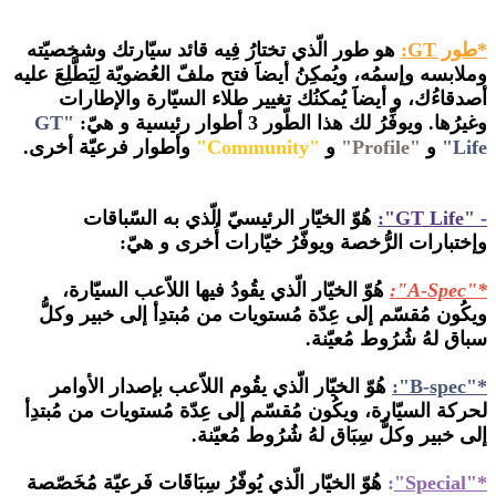
*طور GT:
هو طور الّذي تختارُ فِيه قائد سيّارتك وشخصيّته
وملابسه وإسمُه، ويُمكِنُ أيضاََ فتح ملفّ العُضويّة لِيَطَّلِعَ عليه
أصدقاءُك، و أيضاََ يُمكنُك تغيير طلاء السيّارة والإطارات
وغيرُها. ويوفِّرُ لك هذا الطّور 3 أطوار رئيسية و هيّ:
"GT
Life"
و
"Profile"
و
"Community"
وأطوار فرعيّة أخرى.
- "GT Life":
هُوّ الخيّار الرئيسيّ الّذي به السّباقات
وإختبارات الرُّخصة ويوفّرُ خيّارات أُخرى و هيّ:
*"A-Spec":
هُوّ الخيّار الّذي يقُودُ فيها اللاّعب السيّارة،
ويكُون مُقسّم إلى عِدّة مُستويات من مُبتدِأ إلى خبير وكلُّ
سباق لهُ شُرُوط مُعيّنة.
*"B-spec":
هُوّ الخيّار الّذي يقُوم اللاّعب بإصدار الأوامر
لحركة السيّارة، ويكُون مُقسّم إلى عِدّة مُستويات من مُبتدِأ
إلى خبير وكلُّ سِبَاق لهُ شُرُوط مُعيّنة.
*"Special"
:
هُوّ الخيّار الّذي يُوفّرُ سِبَاقَات فَرعيّة مُخَصّصة