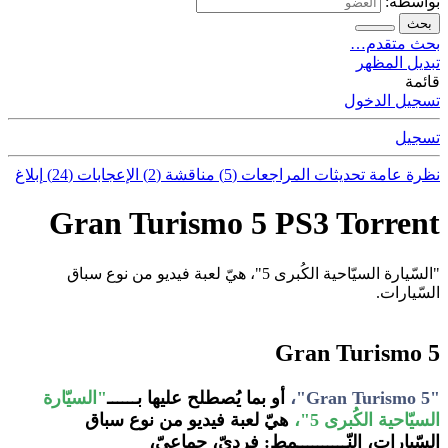
بواسطة:
بحث
بحث متقدم…
تبديل المظهر
قائمة
تسجيل الدخول
تسجيل
نظرة عامة
تحديثات
المراجعات (5)
مناقشة (2)
الإعجابات (24)
إبلاغ
Gran Turismo 5 PS3 Torrent
"السّيارة السيّاحية الكُبرى 5"، هيّ لعبة فيديو من نوع سباق
السّيارات.
Gran Turismo 5
"Gran Turismo 5"،
أو بما يُصطلح عليها بــــــ
"السيّارة
السيّاحية الكُبرى 5"،
هيّ لعبة فيديو من نوع سباق
السّيارات، النّــــــــــمط: فرديّ، جماعيّ،