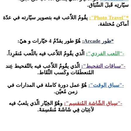
سيّارتِه قَبلَ السِّبَاق.
*"Photo Travel":
يقُومُ اللاّعب فيه بتصوير سيّارته في عدّة
أماكن مُختلفة.
*طور Arcade:
هُوّ طور
يقدّمُ 4 خيّارات و هيّ:
-"اللعب الفردي":
الّذي يقُومُ اللاّعب فيه باللّعب مُنفَرِداََ.
-"سباقات التفحيط":
الّذي يقُومُ اللاّعب فيه بالتّفحيط عِند
المُنعطَفَات وكَسب النِّقَاط.
-"سباق الوقت":
هُوّ عمل دورة كاملة في المدارات في
زمن مُعيّن.
-"سِباق الشّاشة المُنقسِم":
وهُوّ الخِيّار الّذي يلعبُ فيه
لاَعِبَان فِي شَاشَةَ مُنقَسِمَةَ.