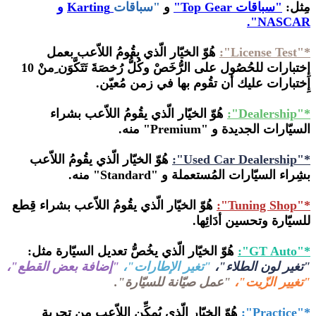
مِثل:
"سباقات Top Gear"
و
"سباقات
Karting
و
NASCAR".
*"License Test":
هُوّ الخيّار الّذي يقُومُ اللاّعب بعمل
إِختبارات للحُصُول على الرُّخَصْ وكُلُّ رُخصَةَ تَتَكَّوَن ِمنْ 10
إِختبارات عليك أن تقُوم بها في زمن مُعيّن.
*"Dealership":
هُوّ الخيّار الّذي يقُومُ اللاّعب بشراء
السيّارات الجديدة و "
Premium"
منه.
*"Used Car Dealership":
هُوّ الخيّار الّذي يقُومُ اللاّعب
بشِراء السيّارات المُستعملة و "
Standard"
منه.
*"Tuning Shop":
هُوّ الخيّار الّذي يقُومُ اللاّعب بشراء قِطع
للسيّارة وتحسين أدَائِها.
*"GT Auto":
هُوّ الخيّار الّذي يخُصُّ تعديل السيّارة مثل:
"تغير لون الطلاء"،
"تغير الإطارات"،
"إضافة بعض القطع"،
"تغيير الزّيت"،
"عمل صيّانة للسيّارة".
*"Practice":
هُوّ الخيّار الّذي يُمكِّن اللاّعب من تجربة