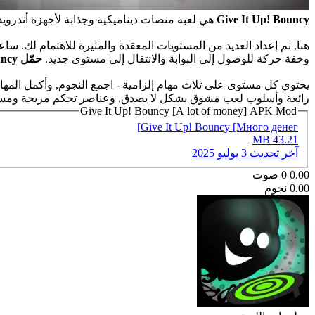
Give It Up! Bouncy
هي لعبة منصات ديناميكية وجذابة لأجهزة أندرويد
هنا, تم إعداد العديد من المستويات المعقدة والمثيرة للاهتمام لك. 
وخفة حركة للوصول إلى البوابة والانتقال إلى مستوى جديد.
حمّل Give It Up! Bouncy
يحتوي كل مستوى على ثلاث مهام إلزامية - اجمع النجوم, وأكمل ال
رائعة وأسلوب لعب مشوق بشكل لا يصدق, وعناصر تحكم مريحة ومستو
Give It Up! Bouncy [A lot of money] APK Mod
Give It Up! Bouncy [Много денег]
43.21 MB
آخر تحديث
3 يوليو 2025
0.00
0
صوت
0.00 نجوم