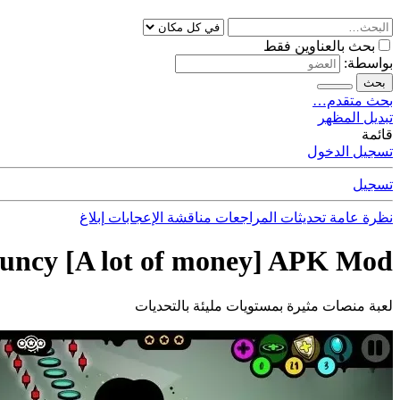
بحث بالعناوين فقط
بواسطة:
بحث
بحث متقدم…
تبديل المظهر
قائمة
تسجيل الدخول
تسجيل
نظرة عامة
تحديثات
المراجعات
مناقشة
الإعجابات
إبلاغ
ouncy [A lot of money] APK Mod
لعبة منصات مثيرة بمستويات مليئة بالتحديات