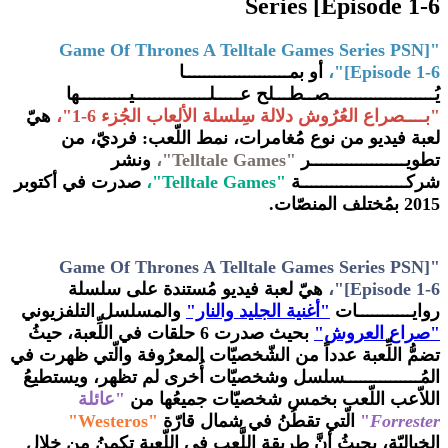
Series [Episode 1-6
Game Of Thrones A Telltale Games Series PSN
[
"
[Episode 1-6"،
أو بمـــــــــــــــــــــا
يُـــــــــــــــــــــصــطـــلح عـــــلـــــــــــــــيــــــــــها
"بــــصراع العُرُوش دلالة سِلسلة الألعاب الجُزء 6-1"،
هيّ
لعبة فيديو من نوع مُغامرات، نمط اللّعب: فرديّ، من
تطويـــــــــــــــــــر
"Telltale Games"،
ونشر
شركـــــــــــــــــــــة
"Telltale Games"،
صدرت في أكتوبر
2015 بمُختلف المنصّات.
Game Of Thrones A Telltale Games Series PSN
[
"
[Episode 1-6"،
هيّ لعبة فيديو مُستندة على سلسلة
روايـــــــــــات
"أغنية الجليد والنار"
والمسلسل التلفزيوني
"صراع العروش"
بحيث صدرت 6 حلقات في اللِّعبة، حيثُ
تضمُّ اللِّعبة عدداً من الشّخصيّات المعرُوفة والّتي ظهرت في
المُـــــــــــــــسلسل وشخصيّات أُخرى لم تظهر، ويستطيعُ
اللاّعب اللّعب بخمس شخصيّات جميعُها من
"عائلة
Forrester
"
الّتي تقطُنُ في شمال قارّة
"Westeros"
الخياليّة، بحيثُ أنَّ طريقة اللَّعب في اللّعبة تكمنُ من خِلال