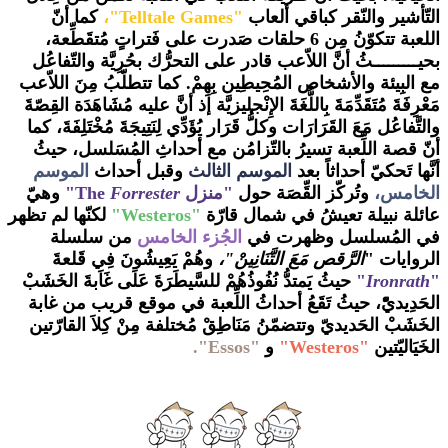
التّأشير والنّقر كباقي ألعاب
"
Telltale Games
"،
كما أنّ
اللعبة تتكوّنُ مِن 6 حلقات صَدرت على فَتراتٍ مُتقَطِّعة،
بحيـــــــــثُ أنَّ اللاّعب قادر على التحرُّك بحُرِيَّة والتّفاعُل
مع البِيئة والأشخاص المُحِيطِين بِهِمْ. كما تتطلّبُ مِنَ اللاّعب
مَعْرِفَةَ مُتَقَدِّمَةَ بِاللُّغَةَ الإِنْجليزيَّة إذ أنَّ عليه مُشَاهَدَة القِصّةَ
والتَّفاعُل مَعَ القَرَارَات وكلُّ قَرَار يُؤَدِّي لِنَتِيجَةَ مُخْتَلِفَةَ، كما
أنّ قصة اللِّعبة تسيرُ بالتّزامُن مع أحداثِ المُسَلسل، حيثُ
أنَّها تَحكيّ أحداثاً بعد
الموسم الثالث
وقبل أحداث
الموسم
الخامس،
وتُركّز القِّصَة حول
"منزل The
Forrester
"
وهيّ
عائلة نبيلة تعيشُ في شمال قارّة
"Westeros"
لكنّها لم تظهر
في المُسلسل وظهرت في
الجُزء الخامس
من سلسلة
الروايات "
الرَّقص مَعَ التَّنَانِينْ"،
وهُمْ يَعِيشُونَ فِي قَلعةَ
"
Ironrath
"
حيثُ يَمتدُّ نُفُوذُهُمْ للسَّيطَرَةَ عَلَى غَاَبةَ الخَشَبْ
الحَدِيديّْ، حيثُ تَقَعُ أحداثُ اللِّعبة في موقع قريب من غابة
الخَشَبْ الحَديديّ وتتضمّنُ مَنَاطِقْ مُختلفة مِنْ كِلاَ القارّتين
الخَيَاليّتين
"Westeros"
و
"Essos".