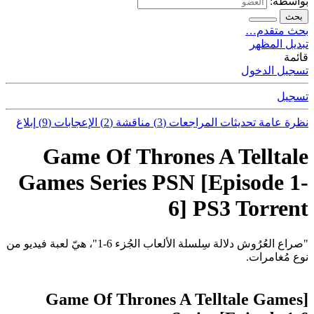
بواسطة:
بحث
بحث متقدم…
تبديل المظهر
قائمة
تسجيل الدخول
تسجيل
نظرة عامة
تحديثات
المراجعات (3)
مناقشة (2)
الإعجابات (9)
إبلاغ
Game Of Thrones A Telltale
Games Series PSN [Episode 1-
6] PS3 Torrent
"صراع العُرُوش دلالة سِلسلة الألعاب الجُزء 6-1"، هيّ لعبة فيديو من
نوع مُغامرات.
[Game Of Thrones A Telltale Games