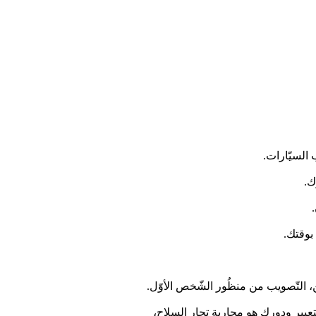
 السيّارات.
بوقتك.
عبير ودورك هو محاربة تجار السلاح،