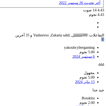
آخر تحديث
26 سبتمبر 2022
4.43
14
صوت
4.43 نجوم
التفاعلات:
ااااالللللللل
,
Zakaria sahli
,
Yasheeroo
و 35 آخرين
Y
yakoubcybergaming
5.00 نجوم
6 سبتمبر 2024
ddd
مجهول
5.00 نجوم
15 يناير 2024
جيد جدا
Bosskira
2.00 نجوم