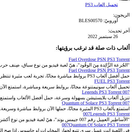
تحميل العاب PS3
الريجون:
أوروبيّ: BLES00570
آخر تحديث:
26 سبتمبر 2022
ألعاب ذات صلة قد ترغب برؤيتها:
Fuel Overdose PSN PS3 Torrent
"الجُرعة الزَّائِدة مِنَ الوقُود"، هيّ لعبة فيديو من نوع سباق، صِنف حرب
Fuel Overdose PSN PS3 Torrent
حمل أفضل ألعاب PS3 بروابط مباشرة مجانًا، تجربة لعب مثيرة تنتظرك.
FUEL PS3 Torrent
تحميل ألعاب سونيمتنوعة مجانًا، بروابط سريعة ومباشرة، استمتع الآن.
007 Legends PS3 Torrent
تنزيل ألعاب بلايستيشن بسهولة وسرعة، حمل أفضل الألعاب واستمتع 
007 Quantum of Solace PS3 Torrent
استمتع بألعاب PS3 المثيرة مجانًا، حملها الآن بروابط مباشرة وسريعة.
007Legends PS3 Torrent
"الأساطِير العمِيل رقم 007 جيمس بوند"، هيّ لعبة فيديو من نوع أكشن، التّصويب من منظُور الشّخص الأوّل.
007Quantum Of Solace PS3 Torrent
في اللعبة انت عميل سرى تتبع لجهاز المخابرات او جاسوس اذا صح الت