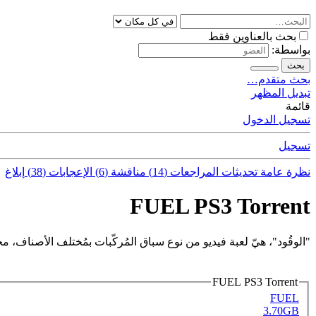
بحث بالعناوين فقط
بواسطة:
بحث
بحث متقدم…
تبديل المظهر
قائمة
تسجيل الدخول
تسجيل
نظرة عامة
تحديثات
المراجعات (14)
مناقشة (6)
الإعجابات (38)
إبلاغ
FUEL PS3 Torrent
"الوقُود"، هيّ لعبة فيديو من نوع سباق المُركّبات بمُختلف الأصناف، مح
FUEL PS3 Torrent
FUEL
3.70GB