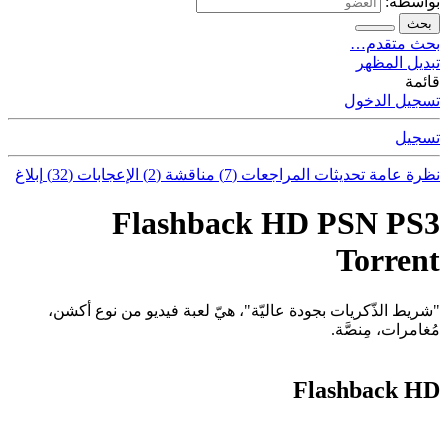
بواسطة:
بحث
بحث متقدم…
تبديل المظهر
قائمة
تسجيل الدخول
تسجيل
نظرة عامة
تحديثات
المراجعات (7)
مناقشة (2)
الإعجابات (32)
إبلاغ
Flashback HD PSN PS3
Torrent
"شريط الذّكريات بجودة عاليّة"، هيّ لعبة فيديو من نوع أكشن،
مُغامرات، مِنصَّة.
Flashback HD