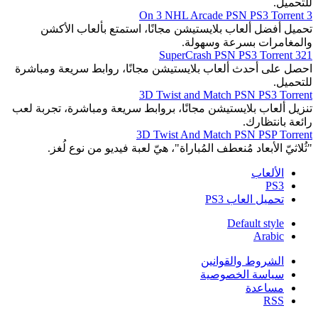
للتحميل.
3 On 3 NHL Arcade PSN PS3 Torrent
تحميل أفضل ألعاب بلايستيشن مجانًا، استمتع بألعاب الأكشن
والمغامرات بسرعة وسهولة.
321 SuperCrash PSN PS3 Torrent
احصل على أحدث ألعاب بلايستيشن مجانًا، روابط سريعة ومباشرة
للتحميل.
3D Twist and Match PSN PS3 Torrent
تنزيل ألعاب بلايستيشن مجانًا، بروابط سريعة ومباشرة، تجربة لعب
رائعة بانتظارك.
3D Twist And Match PSN PSP Torrent
"ثُلاثيّ الأبعاد مُنعطف المُباراة"، هيّ لعبة فيديو من نوع لُغز.
الألعاب
PS3
تحميل العاب PS3
Default style
Arabic
الشروط والقوانين
سياسة الخصوصية
مساعدة
RSS