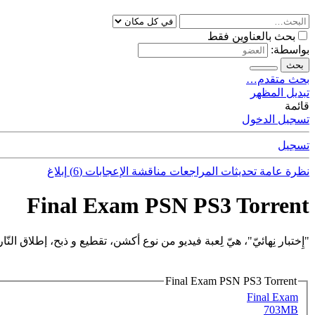
بحث بالعناوين فقط
بواسطة:
بحث
بحث متقدم…
تبديل المظهر
قائمة
تسجيل الدخول
تسجيل
نظرة عامة
تحديثات
المراجعات
مناقشة
الإعجابات (6)
إبلاغ
Final Exam PSN PS3 Torrent
"إِختبار نِهائيّ"، هيّ لِعبة فيديو من نوع أكشن، تقطيع و ذبح، إطلاق النّ
Final Exam PSN PS3 Torrent
Final Exam
703MB