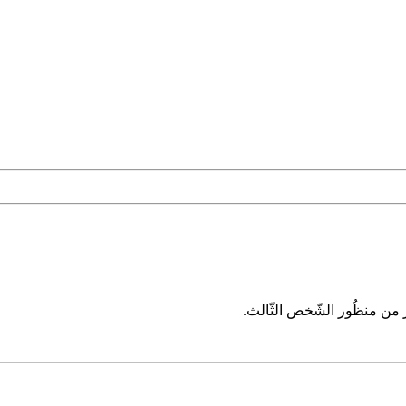
ار من منظُور الشّخص الثّالث.