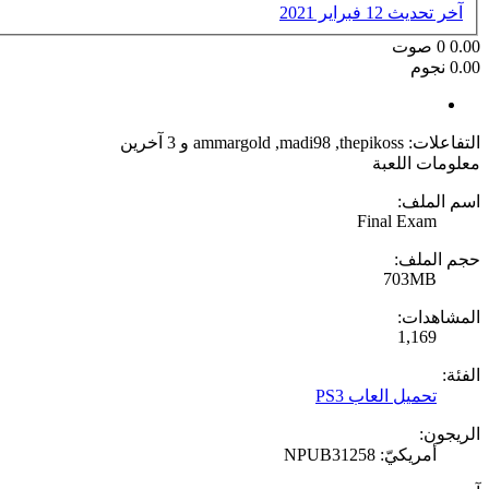
آخر تحديث
12 فبراير 2021
0.00
0
صوت
0.00 نجوم
التفاعلات:
thepikoss
,
madi98
,
ammargold
و 3 آخرين
معلومات اللعبة
اسم الملف:
Final Exam
حجم الملف:
703MB
المشاهدات:
1,169
الفئة:
تحميل العاب PS3
الريجون:
أمريكيّ: NPUB31258