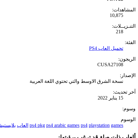
المشاهدات:
10,875
التنـزيــلات:
218
الفئة:
تحميل العاب PS4
الريجون:
CUSA27108
الإصدار:
نسخة الشرق الاوسط والتي تحتوي اللغة العربية
آخر تحديث:
15 يناير 2022
وسوم:
الوسوم
games
playstation
ps4
ps4 arabic games
ps4 pkg
العاب
بلايستي
ألعاب ذات صلة قد ترغب برؤيتها: