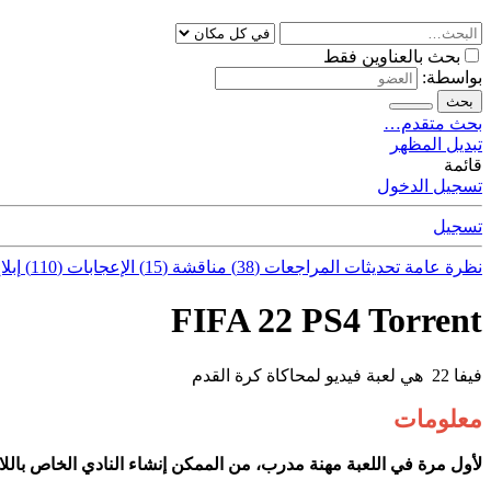
بحث بالعناوين فقط
بواسطة:
بحث
بحث متقدم…
تبديل المظهر
قائمة
تسجيل الدخول
تسجيل
نظرة عامة
تحديثات
المراجعات (38)
مناقشة (15)
الإعجابات (110)
إبلا
FIFA 22 PS4 Torrent
فيفا 22 ‏ هي لعبة فيديو لمحاكاة كرة القدم
معلومات
لأول مرة في اللعبة مهنة مدرب، من الممكن إنشاء النادي الخاص بالل