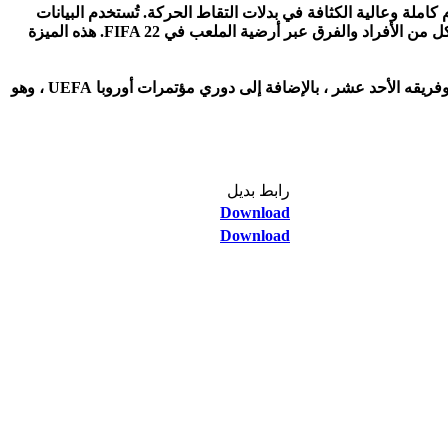
تي تم جمعها من خلال جعل 22 لاعبًا حقيقيًا يلعبون مباراة كرة قدم كاملة وعالية الكثافة في بدلات التقاط الحركة. تُستخدم البيانات
التي تم جمعها من حركات اللاعبين ، والتدخلات ، والمبارزات الهوائية ، والإجراءات على الكرة في وقت لاحق لتعزيز الطريقة التي يتحرك بها كل من الأفراد والفرق عبر أرضية الملعب في FIFA 22. هذه الميزة
تضم اللعبة أكثر من 30 بطولة مرخصة رسميًا وأكثر من 700 نادي وأكثر من 17000 لاعب. وللمرة الأولى ، تمت إضافة الدوري الهندي الممتاز وفريقه الأحد عشر ، بالإضافة إلى دوري مؤتمرات أوروبا UEFA ، وهو
رابط بديل​
Download
Download