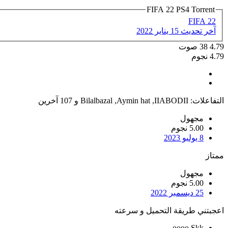
FIFA 22 PS4 Torrent
FIFA 22
آخر تحديث
15 يناير 2022
4.79
38
صوت
4.79 نجوم
التفاعلات:
IIABODII
,
Aymin hat
,
Bilalbazal
و 107 آخرين
مجهول
5.00 نجوم
8 يوليو 2023
ممتاز
مجهول
5.00 نجوم
25 ديسمبر 2022
اعجبتني طريقة التحميل و سرعته
oooo Skk