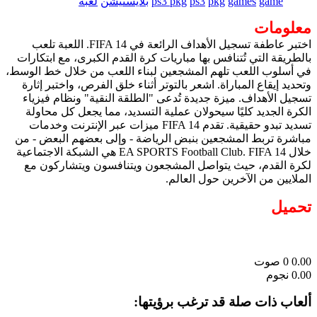
game
games
pkg
ps3
ps3 pkg
بلايستيشن
لعبة
معلومات
اختبر عاطفة تسجيل الأهداف الرائعة في FIFA 14. اللعبة تلعب
بالطريقة التي تُتنافس بها مباريات كرة القدم الكبرى، مع ابتكارات
في أسلوب اللعب تلهم المشجعين لبناء اللعب من خلال خط الوسط،
وتحديد إيقاع المباراة. اشعر بالتوتر أثناء خلق الفرص، واختبر إثارة
تسجيل الأهداف. ميزة جديدة تُدعى "الطلقة النقية" ونظام فيزياء
الكرة الجديد كليًا سيحولان عملية التسديد، مما يجعل كل محاولة
تسديد تبدو حقيقية. تقدم FIFA 14 ميزات عبر الإنترنت وخدمات
مباشرة تربط المشجعين بنبض الرياضة - وإلى بعضهم البعض - من
خلال EA SPORTS Football Club. FIFA 14 هي الشبكة الاجتماعية
لكرة القدم، حيث يتواصل المشجعون ويتنافسون ويتشاركون مع
الملايين من الآخرين حول العالم.
تحميل
0.00
0
صوت
0.00 نجوم
ألعاب ذات صلة قد ترغب برؤيتها: