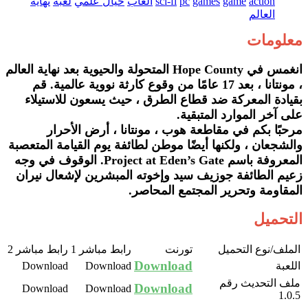
action
game
games
pc
sci-fi
العاب
خيال علمي
لعبة
نهاية
العالم
معلومات
انغمس في Hope County المتحولة والحيوية بعد نهاية العالم
، مونتانا ، بعد 17 عامًا من وقوع كارثة نووية عالمية. قم
بقيادة المعركة ضد قطاع الطرق ، حيث يسعون للاستيلاء
على آخر الموارد المتبقية.
مرحبًا بكم في مقاطعة هوب ، مونتانا ، أرض الأحرار
والشجعان ، ولكنها أيضًا موطن لطائفة يوم القيامة المتعصبة
المعروفة باسم Project at Eden’s Gate. الوقوف في وجه
زعيم الطائفة جوزيف سيد وإخوته المبشرين لإشعال نيران
المقاومة وتحرير المجتمع المحاصر.
التحميل
الملف/نوع التحميل​
تورنت​
رابط مباشر 1​
رابط مباشر 2​
Download
اللعبة​
Download​
Download​
ملف التحديث رقم
Download
Download
Download
1.0.5